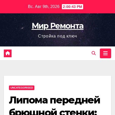
Перейти
Вс. Авг 9th, 2026
2:00:44 PM
к
содержимому
Мир Ремонта
Стройка под ключ
UNCATEGORISED
Липома передней
брюшной стенки: