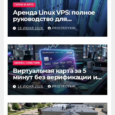
ГАРАЖ И АВТО
Аренда Linux VPS: полное
руководство для
разработчиков и
28 ИЮНЯ 2026
PRISTROYKIN_
администраторов
БИЗНЕС СОВЕТНИК
Виртуальная карта за 5
минут без верификации и
банков с пополнением в
14 ИЮНЯ 2026
PRISTROYKIN_
USDT