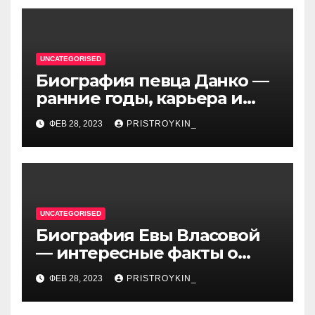
UNCATEGORISED
Биография певца Данко —
ранние годы, карьера и
личная жизнь — все, что вы
ФЕВ 28, 2023
PRISTROYKIN_
хотели знать о
талантливом артисте
UNCATEGORISED
Биография Евы Власовой
— интересные факты о
личной жизни популярной
ФЕВ 28, 2023
PRISTROYKIN_
исполнительницы