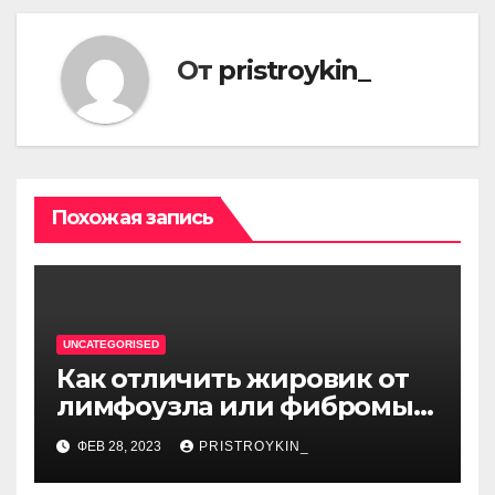
От
pristroykin_
Похожая запись
UNCATEGORISED
Как отличить жировик от
лимфоузла или фибромы
мягких тканей или
ФЕВ 28, 2023
PRISTROYKIN_
гемангиомы