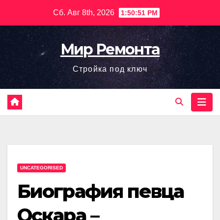
Перейти
Сб. Авг 8th, 2026
1:50:52 PM
к
содержимому
Мир Ремонта
Стройка под ключ
UNCATEGORISED
Биография певца
Оскара –