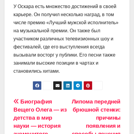
У Оскара есть множество достижений в своей
карьере. Он получил несколько наград, в том
числе премию «Лучший мужской исполнитель»
на музыкальной премии. Он также был
участником различных телевизионных шоу и
фестивалей, где его выступления всегда
вызывали восторг у публики. Его песни также
занимали высокие позиции в чартах и
становились хитами.
Навигация
Биография
Липома передней
Вещего Олега — из
брюшной стенки:
по
детства в мир
причины
записям
науки — история
появления и
знаменитого
способы лечения