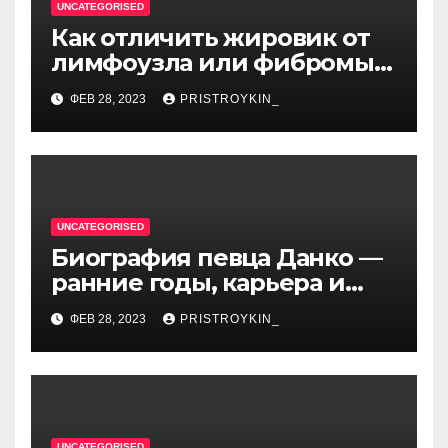
UNCATEGORISED
Как отличить жировик от
лимфоузла или фибромы
мягких тканей или
ФЕВ 28, 2023
PRISTROYKIN_
гемангиомы
UNCATEGORISED
Биография певца Данко —
ранние годы, карьера и
личная жизнь — все, что вы
ФЕВ 28, 2023
PRISTROYKIN_
хотели знать о
талантливом артисте
UNCATEGORISED