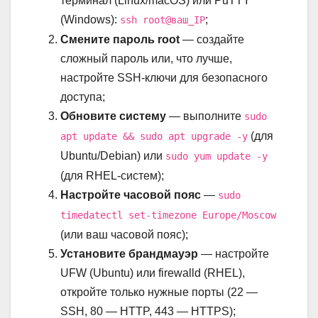
терминал (Linux/macOS) или PuTTY
(Windows):
;
ssh root@ваш_IP
Смените пароль root
— создайте
сложный пароль или, что лучше,
настройте SSH-ключи для безопасного
доступа;
Обновите систему
— выполните
sudo
(для
apt update && sudo apt upgrade -y
Ubuntu/Debian) или
sudo yum update -y
(для RHEL-систем);
Настройте часовой пояс
—
sudo
timedatectl set-timezone Europe/Moscow
(или ваш часовой пояс);
Установите брандмауэр
— настройте
UFW (Ubuntu) или firewalld (RHEL),
откройте только нужные порты (22 —
SSH, 80 — HTTP, 443 — HTTPS);