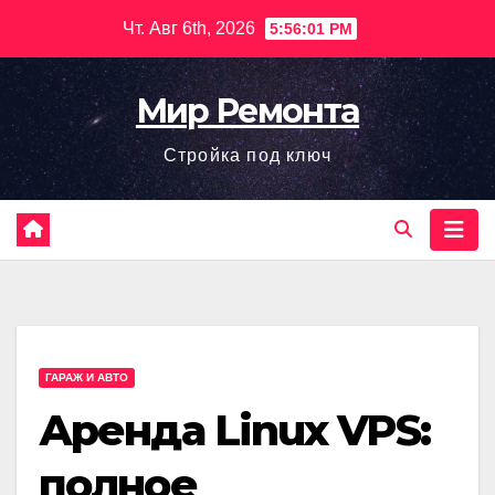
Перейти
Чт. Авг 6th, 2026
5:56:02 PM
к
содержимому
Мир Ремонта
Стройка под ключ
ГАРАЖ И АВТО
Аренда Linux VPS:
полное