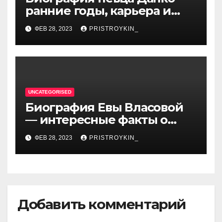
ранние годы, карьера и
личная жизнь — все, что вы
ФЕВ 28, 2023
PRISTROYKIN_
хотели знать о
талантливом артисте
UNCATEGORISED
Биография Евы Власовой
— интересные факты о
личной жизни популярной
ФЕВ 28, 2023
PRISTROYKIN_
исполнительницы
Добавить комментарий