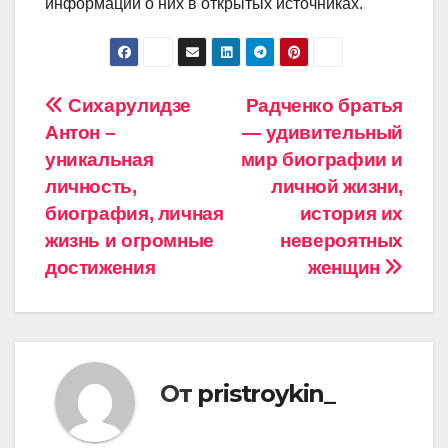
информации о них в открытых источниках.
Навигация
Сихарулидзе
Радченко братья
Антон –
— удивительный
по
уникальная
мир биографии и
записям
личность,
личной жизни,
биография, личная
история их
жизнь и огромные
невероятных
достижения
женщин
От
pristroykin_