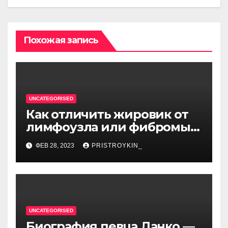
Похожая запись
UNCATEGORISED
Как отличить жировик от
лимфоузла или фибромы
мягких тканей или
ФЕВ 28, 2023
PRISTROYKIN_
гемангиомы
UNCATEGORISED
Биография певца Данко —