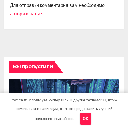
Для отправки комментария вам необходимо
авторизоваться
.
Вы пропустили
ГАРАЖ И АВТО
Этот сайт использует куки-файлы и другие технологии, чтобы
Аренда Linux VPS: полное
помочь вам в навигации, а также предоставить лучший
руководство для
пользовательский опыт.
OK
разработчиков и
28 ИЮНЯ 2026
PRISTROYKIN_