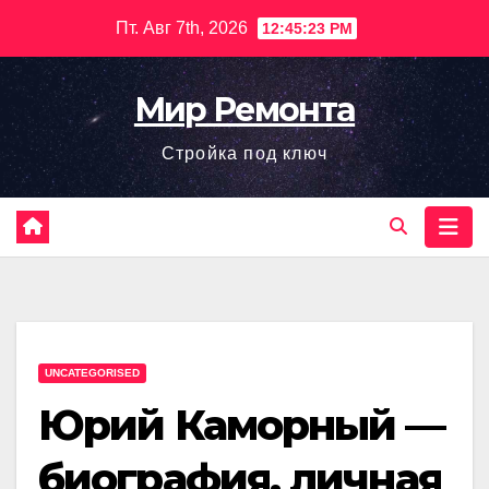
Перейти
Пт. Авг 7th, 2026
12:45:24 PM
к
содержимому
Мир Ремонта
Стройка под ключ
UNCATEGORISED
Юрий Каморный —
биография, личная