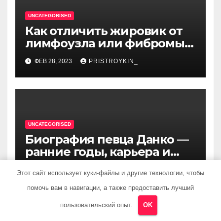
UNCATEGORISED
Как отличить жировик от
лимфоузла или фибромы
мягких тканей или
ФЕВ 28, 2023
PRISTROYKIN_
гемангиомы
UNCATEGORISED
Биография певца Данко —
ранние годы, карьера и
личная жизнь — все, что вы
ФЕВ 28, 2023
PRISTROYKIN_
Этот сайт использует куки-файлы и другие технологии, чтобы
хотели знать о
талантливом артисте
помочь вам в навигации, а также предоставить лучший
пользовательский опыт.
OK