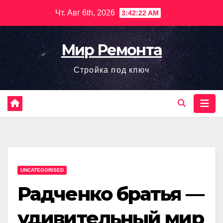
Перейти
Чт. Авг 6th, 2026
3:42:23 AM
к
содержимому
Мир Ремонта
Стройка под ключ
UNCATEGORISED
Радченко братья —
удивительный мир