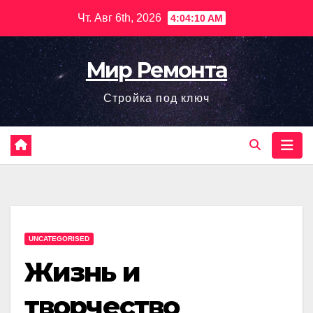
Перейти
Чт. Авг 6th, 2026
4:04:11 AM
к
содержимому
Мир Ремонта
Стройка под ключ
UNCATEGORISED
Жизнь и
творчество