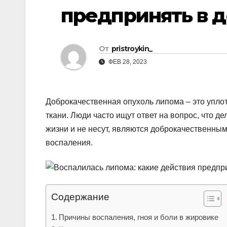
р
p
предпринять в 
a
а
s
в
s
От
pristroykin_
и
n
ФЕВ 28, 2023
т
i
ь
k
Доброкачественная опухоль липома – это упло
i
ткани. Люди часто ищут ответ на вопрос, что д
жизни и не несут, являются доброкачественным
воспаления.
Содержание
Причины воспаления, гноя и боли в жировике