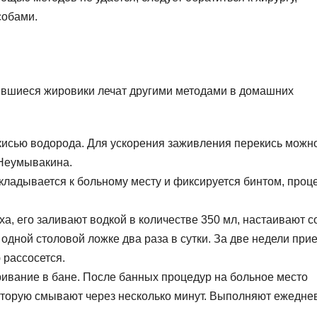
собами.
ившиеся жировики лечат другими методами в домашних
кисью водорода. Для ускорения заживления перекись можн
 Неумывакина.
кладывается к больному месту и фиксируется бинтом, проц
ха, его заливают водкой в количестве 350 мл, настаивают с
одной столовой ложке два раза в сутки. За две недели при
 рассосется.
ивание в бане. После банных процедур на больное место
которую смывают через несколько минут. Выполняют ежедне