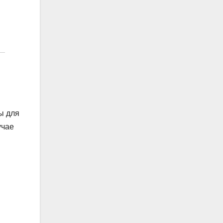
ы для
учае