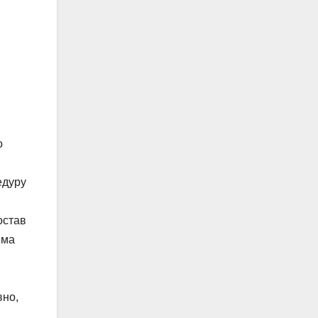
о
едуру
остав
ема
вно,