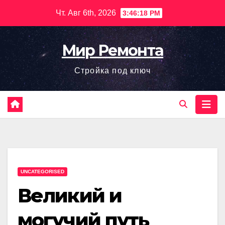
Перейти
Чт. Авг 6th, 2026
3:46:19 PM
к
содержимому
Мир Ремонта
Стройка под ключ
UNCATEGORISED
Великий и
могучий путь