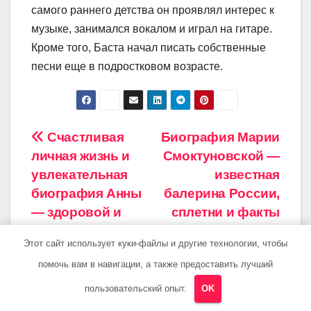
самого раннего детства он проявлял интерес к
музыке, занимался вокалом и играл на гитаре.
Кроме того, Баста начал писать собственные
песни еще в подростковом возрасте.
Навигация
Счастливая
Биография Марии
личная жизнь и
Смоктуновской —
по
увлекательная
известная
записям
биография Анны
балерина России,
— здоровой и
сплетни и факты
успешной актрисы
из жизни, карьера,
Этот сайт использует куки-файлы и другие технологии, чтобы
достижения и
помочь вам в навигации, а также предоставить лучший
секреты успеха
пользовательский опыт.
OK