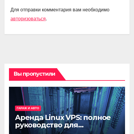
Для отправки комментария вам необходимо
авторизоваться
.
Вы пропустили
ГАРАЖ И АВТО
Аренда Linux VPS: полное
руководство для
разработчиков и