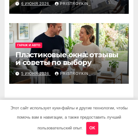
применения
6 ИЮНЯ 2026
PRISTROYKIN_
ГАРАЖ И АВТО
Пластиковые окна: отзывы
и советы по выбору
5 ИЮНЯ 2026
PRISTROYKIN_
Этот сайт использует куки-файлы и другие технологии, чтобы
помочь вам в навигации, а также предоставить лучший
пользовательский опыт.
OK