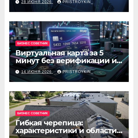
28 ИЮНЯ 2026
PRISTROYKIN_
администраторов
БИЗНЕС СОВЕТНИК
Виртуальная карта за 5
минут без верификации и
банков с пополнением в
14 ИЮНЯ 2026
PRISTROYKIN_
USDT
БИЗНЕС СОВЕТНИК
Гибкая черепица:
характеристики и области