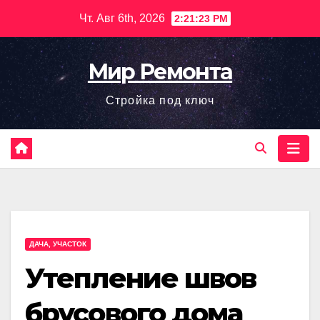
Перейти
Чт. Авг 6th, 2026
2:21:24 PM
к
содержимому
Мир Ремонта
Стройка под ключ
ДАЧА, УЧАСТОК
Утепление швов
брусового дома