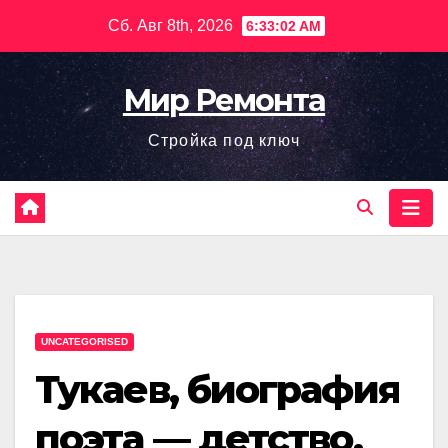
Перейти
Сб. Авг 8th, 2026
6:33:03 AM
к
содержимому
Мир Ремонта
Стройка под ключ
UNCATEGORISED
Тукаев, биография
поэта — детство,