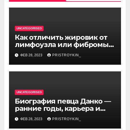
UNCATEGORISED
Как отличить жировик от
лимфоузла или фибромы
мягких тканей или
ФЕВ 28, 2023
PRISTROYKIN_
гемангиомы
UNCATEGORISED
Биография певца Данко —
ранние годы, карьера и
личная жизнь — все, что вы
ФЕВ 28, 2023
PRISTROYKIN_
хотели знать о