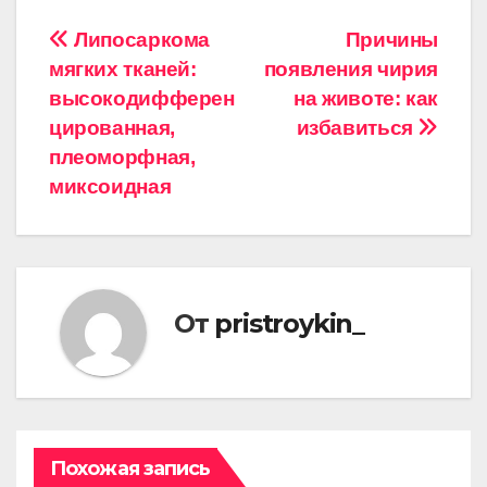
Навигация
Липосаркома
Причины
мягких тканей:
появления чирия
по
высокодифферен
на животе: как
записям
цированная,
избавиться
плеоморфная,
миксоидная
От
pristroykin_
Похожая запись