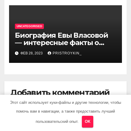
талантливом артисте
UNCATEGORISED
Биография Евы Власовой
— интересные факты о
личной жизни популярной
ФЕВ 28, 2023
PRISTROYKIN_
исполнительницы
Добавить комментарий
Этот сайт использует куки-файлы и другие технологии, чтобы
Для отправки комментария вам необходимо
помочь вам в навигации, а также предоставить лучший
авторизоваться
.
пользовательский опыт.
OK