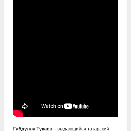
Габдулла Тукаев
– выдающийся татарский