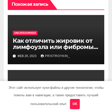
Похожая запись
UNCATEGORISED
Как отличить жировик от
лимфоузла или фибромы
мягких тканей или
ФЕВ 28, 2023
PRISTROYKIN_
гемангиомы
Этот сайт использует куки-файлы и другие технологии, чтобы
UNCATEGORISED
Биография певца Данко —
помочь вам в навигации, а также предоставить лучший
ранние годы, карьера и
пользовательский опыт.
OK
личная жизнь — все, что вы
ФЕВ 28, 2023
PRISTROYKIN_