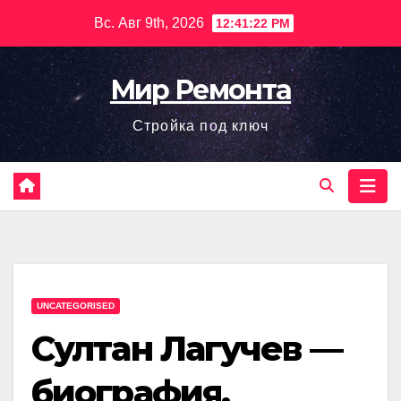
Перейти
Вс. Авг 9th, 2026
12:41:23 PM
к
содержимому
Мир Ремонта
Стройка под ключ
UNCATEGORISED
Султан Лагучев —
биография,