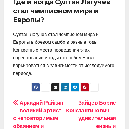
Где и когда Султан Лагучев
стал чемпионом мира и
Европы?
Султан Лагучев стал чемпионом мира и
Европы в боевом самбо в разные годы.
Конкретные места проведения этих
соревнований и годы его побед могут
варьироваться в зависимости от исследуемого
периода.
Навигация
Аркадий Райкин
Зайцев Борис
— великий артист
Константинович —
по
с неповторимым
удивительная
записям
обаянием и
жизнь и