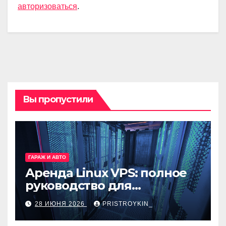
авторизоваться
.
Вы пропустили
ГАРАЖ И АВТО
Аренда Linux VPS: полное
руководство для
разработчиков и
28 ИЮНЯ 2026
PRISTROYKIN_
администраторов