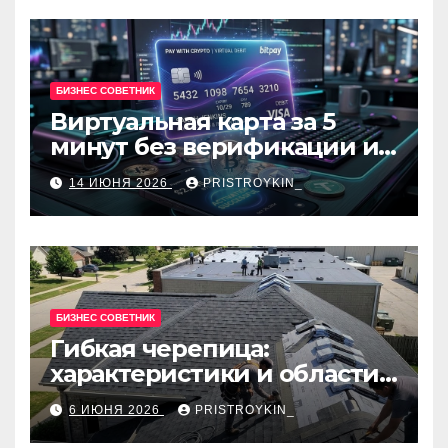
БИЗНЕС СОВЕТНИК
Виртуальная карта за 5
минут без верификации и
банков с пополнением в
14 ИЮНЯ 2026
PRISTROYKIN_
USDT
БИЗНЕС СОВЕТНИК
Гибкая черепица:
характеристики и области
применения
6 ИЮНЯ 2026
PRISTROYKIN_