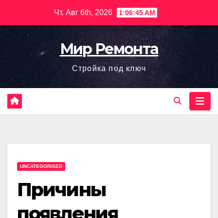
Перейти
Чт. Авг 6th, 2026
1:06:46 AM
к
содержимому
Мир Ремонта
Стройка под ключ
UNCATEGORISED
Причины
появления