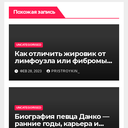
Похожая запись
UNCATEGORISED
Как отличить жировик от
лимфоузла или фибромы
мягких тканей или
ФЕВ 28, 2023
PRISTROYKIN_
гемангиомы
UNCATEGORISED
Биография певца Данко —
ранние годы, карьера и