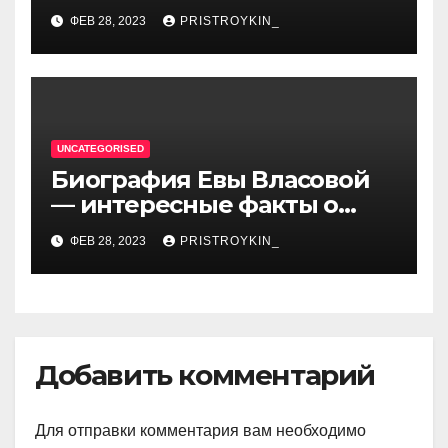
личная жизнь — все, что вы
ФЕВ 28, 2023
PRISTROYKIN_
хотели знать о
талантливом артисте
UNCATEGORISED
Биография Евы Власовой
— интересные факты о
личной жизни популярной
ФЕВ 28, 2023
PRISTROYKIN_
исполнительницы
Добавить комментарий
Для отправки комментария вам необходимо