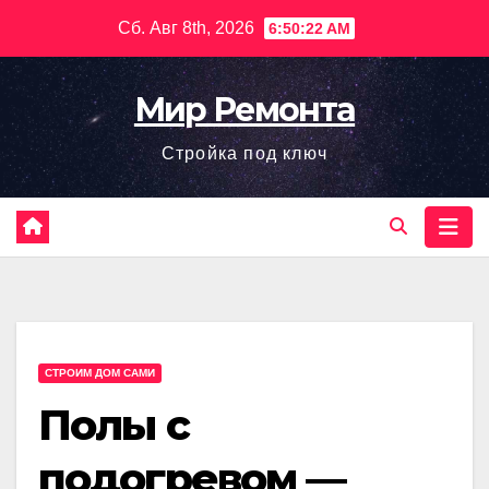
Перейти
Сб. Авг 8th, 2026
6:50:23 AM
к
содержимому
Мир Ремонта
Стройка под ключ
СТРОИМ ДОМ САМИ
Полы с
подогревом —