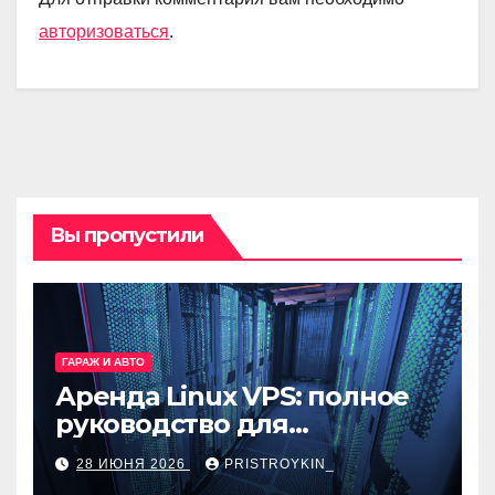
авторизоваться
.
Вы пропустили
ГАРАЖ И АВТО
Аренда Linux VPS: полное
руководство для
разработчиков и
28 ИЮНЯ 2026
PRISTROYKIN_
администраторов