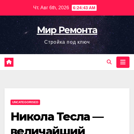
Перейти
Чт. Авг 6th, 2026
6:24:44 AM
к
содержимому
Мир Ремонта
Стройка под ключ
UNCATEGORISED
Никола Тесла —
величайший