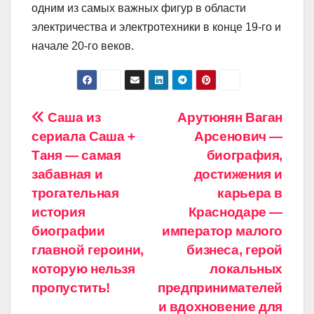
одним из самых важных фигур в области
электричества и электротехники в конце 19-го и
начале 20-го веков.
Навигация
Саша из
Арутюнян Ваган
сериала Саша +
Арсенович —
по
Таня — самая
биография,
записям
забавная и
достижения и
трогательная
карьера в
история
Краснодаре —
биографии
император малого
главной героини,
бизнеса, герой
которую нельзя
локальных
пропустить!
предпринимателей
и вдохновение для