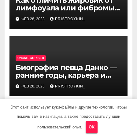
Как отличить жировик от
лимфоузла или фибромы
мягких тканей или
ФЕВ 28, 2023
PRISTROYKIN_
гемангиомы
UNCATEGORISED
Биография певца Данко —
ранние годы, карьера и
личная жизнь — все, что вы
ФЕВ 28, 2023
PRISTROYKIN_
хотели знать о
талантливом артисте
Этот сайт использует куки-файлы и другие технологии, чтобы
помочь вам в навигации, а также предоставить лучший
UNCATEGORISED
пользовательский опыт.
OK
Биография Евы Власовой