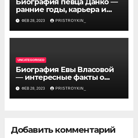
Биография певца Данко —
ранние годы, карьера и
личная жизнь — все, что вы
ФЕВ 28, 2023
PRISTROYKIN_
хотели знать о
талантливом артисте
UNCATEGORISED
Биография Евы Власовой
— интересные факты о
личной жизни популярной
ФЕВ 28, 2023
PRISTROYKIN_
исполнительницы
Добавить комментарий