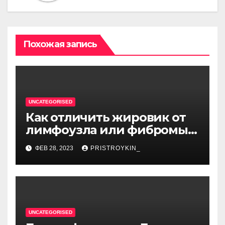
Похожая запись
UNCATEGORISED
Как отличить жировик от
лимфоузла или фибромы
мягких тканей или
ФЕВ 28, 2023
PRISTROYKIN_
гемангиомы
UNCATEGORISED