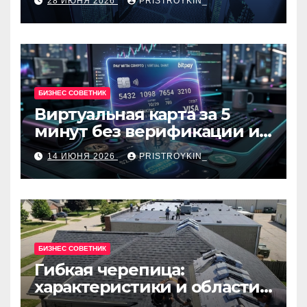
28 ИЮНЯ 2026
PRISTROYKIN_
администраторов
БИЗНЕС СОВЕТНИК
Виртуальная карта за 5
минут без верификации и
банков с пополнением в
14 ИЮНЯ 2026
PRISTROYKIN_
USDT
БИЗНЕС СОВЕТНИК
Гибкая черепица:
характеристики и области
применения