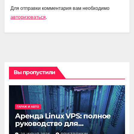
Для отправки комментария вам необходимо
авторизоваться
.
Вы пропустили
ГАРАЖ И АВТО
Аренда Linux VPS: полное
руководство для
разработчиков и