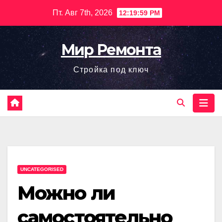
Перейти
Пт. Авг 7th, 2026
12:20:00 PM
к
содержимому
Мир Ремонта
Стройка под ключ
UNCATEGORISED
Можно ли
самостоятельно