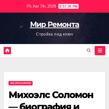
Перейти
Пт. Авг 7th, 2026
5:57:31 PM
к
содержимому
Мир Ремонта
Стройка под ключ
UNCATEGORISED
Михоэлс Соломон
— биография и