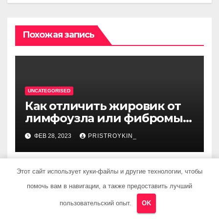
Похожая запись
UNCATEGORISED
Как отличить жировик от
лимфоузла или фибромы
мягких тканей или
ФЕВ 28, 2023
PRISTROYKIN_
гемангиомы
Этот сайт использует куки-файлы и другие технологии, чтобы
помочь вам в навигации, а также предоставить лучший
UNCATEGORISED
пользовательский опыт.
OK
Биография певца Данко —