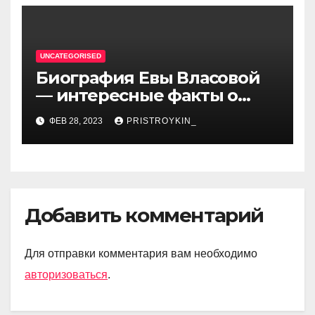
UNCATEGORISED
Биография Евы Власовой
— интересные факты о
личной жизни популярной
ФЕВ 28, 2023
PRISTROYKIN_
исполнительницы
Добавить комментарий
Для отправки комментария вам необходимо
авторизоваться
.