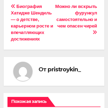
Навигация
Биография
Можно ли вскрыть
Хатидже Шендиль
фурункул
по
— о детстве,
самостоятельно и
записям
карьерном росте и
чем опасен чирей
впечатляющих
достижениях
От
pristroykin_
Похожая запись