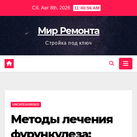
Перейти
Сб. Авг 8th, 2026
11:40:57 AM
к
содержимому
Мир Ремонта
Стройка под ключ
UNCATEGORISED
Методы лечения
фурункулеза: