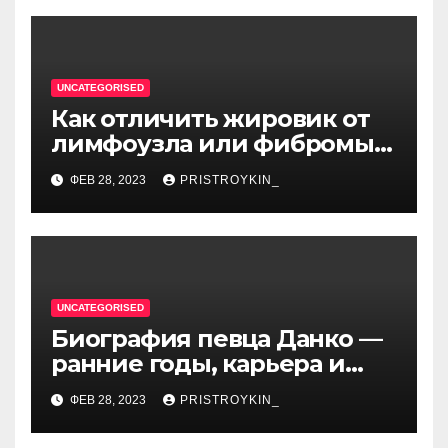
UNCATEGORISED
Как отличить жировик от
лимфоузла или фибромы
мягких тканей или
ФЕВ 28, 2023
PRISTROYKIN_
гемангиомы
UNCATEGORISED
Биография певца Данко —
ранние годы, карьера и
личная жизнь — все, что вы
ФЕВ 28, 2023
PRISTROYKIN_
хотели знать о
талантливом артисте