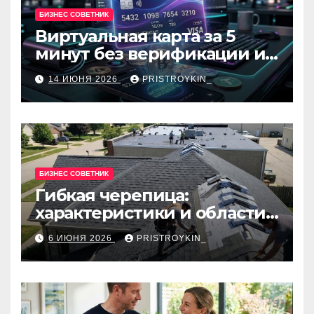
БИЗНЕС СОВЕТНИК
Виртуальная карта за 5
минут без верификации и
банков с пополнением в
14 ИЮНЯ 2026
PRISTROYKIN_
USDT
БИЗНЕС СОВЕТНИК
Гибкая черепица:
характеристики и области
применения
6 ИЮНЯ 2026
PRISTROYKIN_