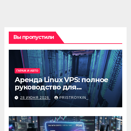
Вы пропустили
ГАРАЖ И АВТО
Аренда Linux VPS: полное
руководство для
разработчиков и
28 ИЮНЯ 2026
PRISTROYKIN_
администраторов