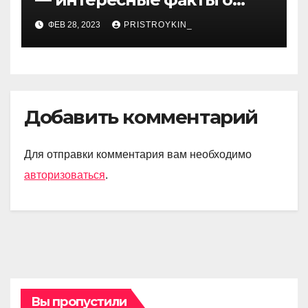
личной жизни популярной
ФЕВ 28, 2023
PRISTROYKIN_
исполнительницы
Добавить комментарий
Для отправки комментария вам необходимо
авторизоваться
.
Вы пропустили