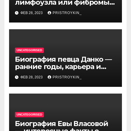
лимфоузла или фибромы
мягких тканей или
ФЕВ 28, 2023
PRISTROYKIN_
гемангиомы
UNCATEGORISED
Биография певца Данко —
ранние годы, карьера и
личная жизнь — все, что вы
ФЕВ 28, 2023
PRISTROYKIN_
хотели знать о
талантливом артисте
UNCATEGORISED
Биография Евы Власовой
— интересные факты о