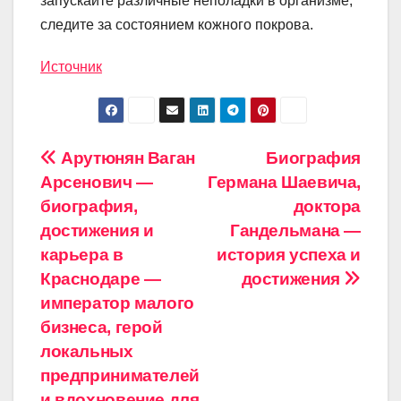
запускайте различные неполадки в организме,
следите за состоянием кожного покрова.
Источник
Навигация
Арутюнян Ваган
Биография
Арсенович —
Германа Шаевича,
по
биография,
доктора
записям
достижения и
Гандельмана —
карьера в
история успеха и
Краснодаре —
достижения
император малого
бизнеса, герой
локальных
предпринимателей
и вдохновение для