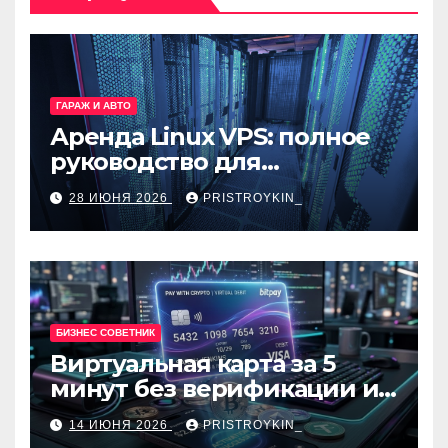
ГАРАЖ И АВТО
Аренда Linux VPS: полное
руководство для
разработчиков и
28 ИЮНЯ 2026
PRISTROYKIN_
администраторов
БИЗНЕС СОВЕТНИК
Виртуальная карта за 5
минут без верификации и
банков с пополнением в
14 ИЮНЯ 2026
PRISTROYKIN_
USDT