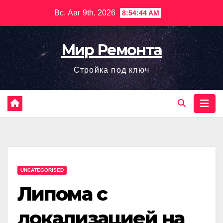
Перейти
Вс. Авг 9th, 2026
8:54:45 AM
к
содержимому
Мир Ремонта
Стройка под ключ
UNCATEGORISED
Липома с
локализацией на