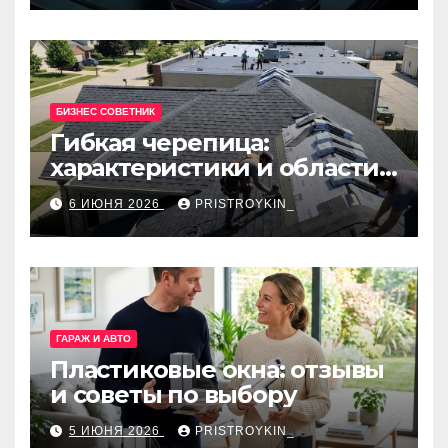
БИЗНЕС СОВЕТНИК
Гибкая черепица:
характеристики и области
применения
6 ИЮНЯ 2026
PRISTROYKIN_
ГАРАЖ И АВТО
Пластиковые окна: отзывы
и советы по выбору
5 ИЮНЯ 2026
PRISTROYKIN_