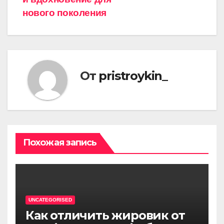
нового поколения
От
pristroykin_
Похожая запись
UNCATEGORISED
Как отличить жировик от