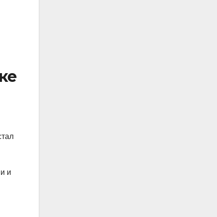
ке
стал
и и