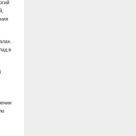
огий
й,
ания
алах.
лад в
й
чении
ую