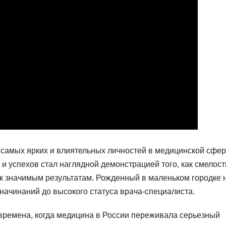
з самых ярких и влиятельных личностей в медицинской сфер
и успехов стал наглядной демонстрацией того, как смелост
 к значимым результатам. Рожденный в маленьком городке 
 начинаний до высокого статуса врача-специалиста.
времена, когда медицина в России переживала серьезный