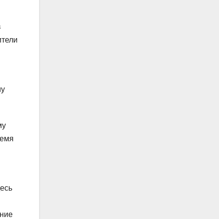
в
ители
му
му
ремя
десь
ание