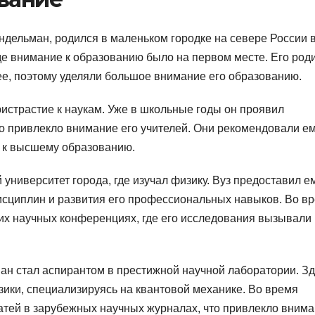
ндельман, родился в маленьком городке на севере России 
где внимание к образованию было на первом месте. Его род
е, поэтому уделяли большое внимание его образованию.
истрастие к наукам. Уже в школьные годы он проявил
то привлекло внимание его учителей. Они рекомендовали е
я к высшему образованию.
университет города, где изучал физику. Вуз предоставил е
исциплин и развития его профессиональных навыков. Во в
ких научных конференциях, где его исследования вызывали
ан стал аспирантом в престижной научной лаборатории. З
зики, специализируясь на квантовой механике. Во время
атей в зарубежных научных журналах, что привлекло вним