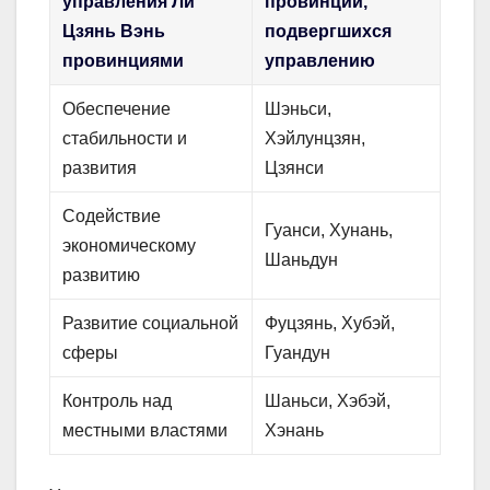
управления Ли
провинций,
Цзянь Вэнь
подвергшихся
провинциями
управлению
Обеспечение
Шэньси,
стабильности и
Хэйлунцзян,
развития
Цзянси
Содействие
Гуанси, Хунань,
экономическому
Шаньдун
развитию
Развитие социальной
Фуцзянь, Хубэй,
сферы
Гуандун
Контроль над
Шаньси, Хэбэй,
местными властями
Хэнань