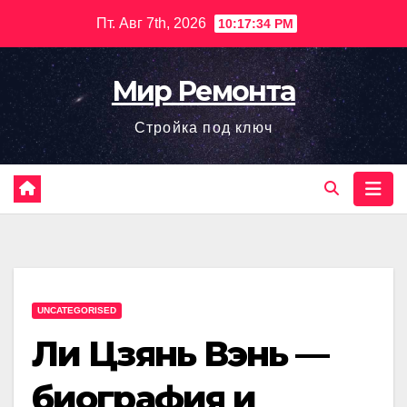
Перейти
Пт. Авг 7th, 2026
10:17:35 PM
к
содержимому
Мир Ремонта
Стройка под ключ
UNCATEGORISED
Ли Цзянь Вэнь —
биография и