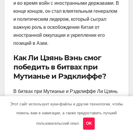
и во время войн с иностранными державами. В
конце концов, он стал влиятельным генералом
и политическим лидером, который сыграл
важную роль в освобождении Китая от
иностранной оккупации и укреплении его
позиций в Азии.
Как Ли Цзянь Вэнь смог
победить в битвах при
Мутианье и Рэдклиффе?
В битвах при Мутианье и Рэдклиффе Ли Цзянь
Вэнь продемонстрировал свои мастерство в
Этот сайт использует куки-файлы и другие технологии, чтобы
тактике и стратегии. Он правильно использовал
помочь вам в навигации, а также предоставить лучший
местность и численное превосходство своих
войск, чтобы победить врага. Также он смог
пользовательский опыт.
OK
мобилизовать поддержку местного населения и