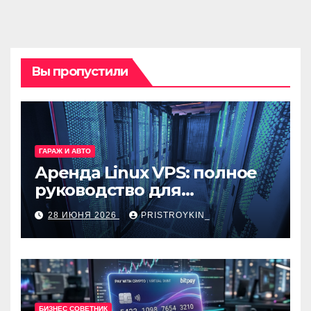
Вы пропустили
ГАРАЖ И АВТО
Аренда Linux VPS: полное
руководство для
разработчиков и
28 ИЮНЯ 2026
PRISTROYKIN_
администраторов
БИЗНЕС СОВЕТНИК