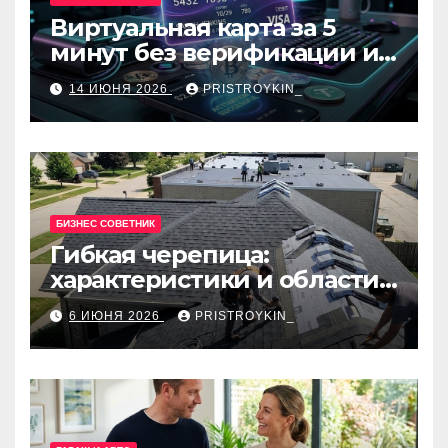
Виртуальная карта за 5
минут без верификации и
банков с пополнением в
14 ИЮНЯ 2026
PRISTROYKIN_
USDT
БИЗНЕС СОВЕТНИК
Гибкая черепица:
характеристики и области
применения
6 ИЮНЯ 2026
PRISTROYKIN_