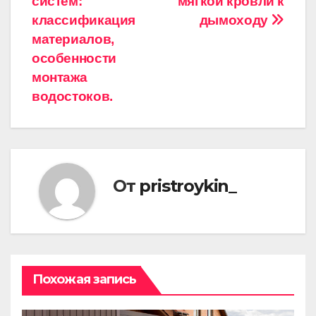
систем:
мягкой кровли к
записям
классификация
дымоходу
материалов,
особенности
монтажа
водостоков.
От
pristroykin_
Похожая запись