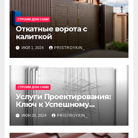
СТРОИМ ДОМ САМИ
Откатные ворота с
калиткой
ИЮЛ 1, 2024
PRISTROYKIN_
СТРОИМ ДОМ САМИ
Услуги Проектирования:
Ключ к Успешному
Реализации Ваших Идей
ИЮН 20, 2024
PRISTROYKIN_