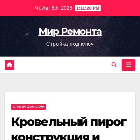
Перейти
Чт. Авг 6th, 2026
1:11:27 PM
к
содержимому
Мир Ремонта
Стройка под ключ
СТРОИМ ДОМ САМИ
Кровельный пирог
конструкция и