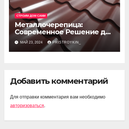
СТРОИМ ДОМ САМИ
Металлочерепица:
Современное Решение для
Крыши
МАЙ 23, 2024
PRISTROYKIN_
Добавить комментарий
Для отправки комментария вам необходимо
авторизоваться
.