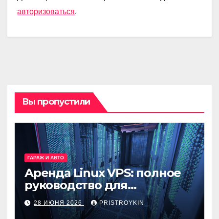
авторизоваться
.
Вы пропустили
ГАРАЖ И АВТО
Аренда Linux VPS: полное
руководство для
разработчиков и
28 ИЮНЯ 2026
PRISTROYKIN_
администраторов