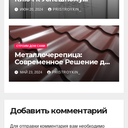
Реализации Ваших Идей
ИЮН 20, 2024
PRISTROYKIN_
СТРОИМ ДОМ САМИ
Металлочерепица:
Современное Решение для
Крыши
МАЙ 23, 2024
PRISTROYKIN_
Добавить комментарий
Для отправки комментария вам необходимо