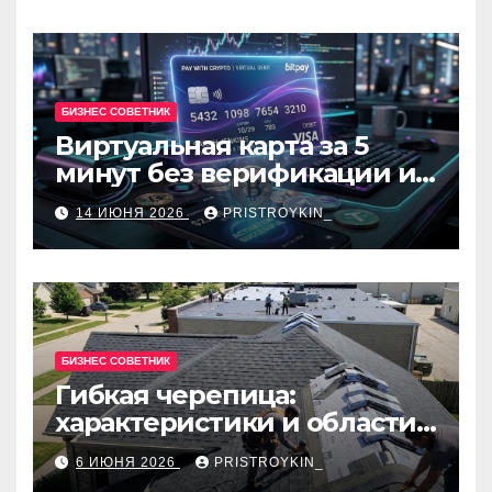
БИЗНЕС СОВЕТНИК
Виртуальная карта за 5
минут без верификации и
банков с пополнением в
14 ИЮНЯ 2026
PRISTROYKIN_
USDT
БИЗНЕС СОВЕТНИК
Гибкая черепица:
характеристики и области
применения
6 ИЮНЯ 2026
PRISTROYKIN_