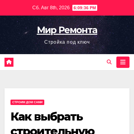
Перейти
Сб. Авг 8th, 2026
6:09:37 PM
к
содержимому
Мир Ремонта
Стройка под ключ
СТРОИМ ДОМ САМИ
Как выбрать
строительную