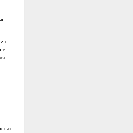
ие
м в
ее,
ния
т
остью