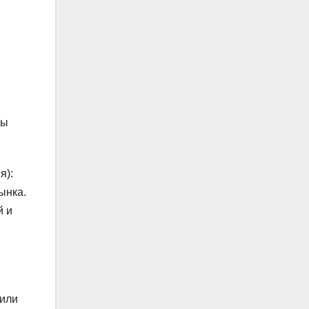
ды
я):
ынка.
й и
 или