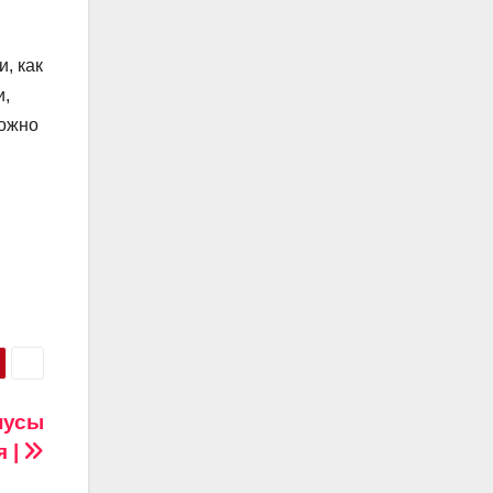
, как
и,
можно
нусы
 |