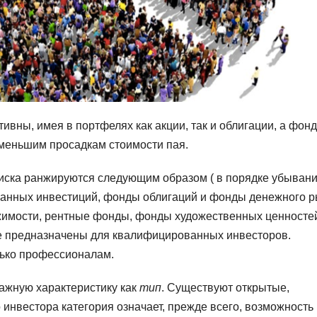
вны, имея в портфелях как акции, так и облигации, а фон
меньшим просадкам стоимости пая.
риска ранжируются следующим образом ( в порядке убывани
анных инвестиций, фонды облигаций и фонды денежного р
жимости, рентные фонды, фонды художественных ценносте
се предназначены для квалифицированных инвесторов.
лько профессионалам.
ажную характеристику как
тип
. Существуют открытые,
инвестора категория означает, прежде всего, возможность