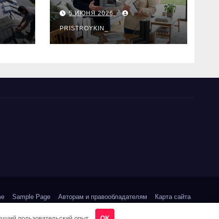
по выбору
5 ИЮНЯ 2026
PRISTROYKIN_
me
Sample Page
Авторам и правообладателям
Карта сайта
Политика конфиденциальности
лучший пользовательский опыт.
OK