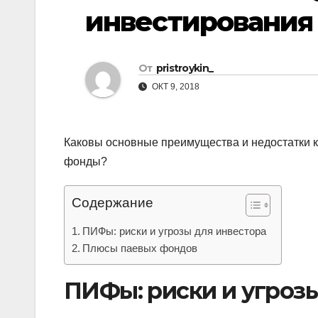
р
p
инвестирования 
a
а
s
в
s
От
pristroykin_
и
n
ОКТ 9, 2018
т
i
ь
k
Каковы основные преимущества и недостатки 
i
фонды?
Содержание
ПИФы: риски и угрозы для инвестора
Плюсы паевых фондов
ПИФы: риски и угрозы