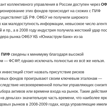
иант коллективного управления в России доступен через
ОФ
ционирование этих фондов происходит на схожих с ПИФ
осуществляет ЦБ РФ. ОФБУ не получили широкого
х как малодоступность информации, невысокое число агент
и пр., а в 2008 году индустрия получила жестокий удар по
идера рынка ОФБУ КБ «Юниаструм банк» из-за
в
ПИФ
сведены к минимуму благодаря высокой
м — ФСФР, однако исключать полностью их всё же нельзя.
инвестиций стоит назвать присутствие рисков
аевых фондов проигрывают своим ключевым эталонам —
вследствие несвоевременной попытки управляющих снизит
ыбора активов или времени входа на рынок. Такие действи
«в деньгах» значительную часть времени, что наиболее ярк
довых рынков в 2008-2009 годах, когда управляющие имел