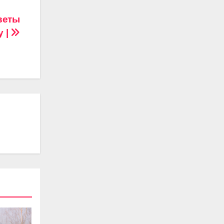
оветы
 |