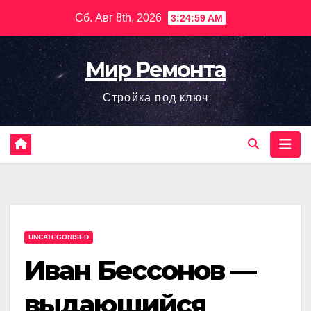
Перейти
Сб. Авг 8th, 2026
3:25:00 AM
к
содержимому
Мир Ремонта
Стройка под ключ
UNCATEGORISED
Иван Бессонов —
выдающийся