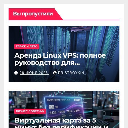
Вы пропустили
ГАРАЖ И АВТО
Аренда Linux VPS: полное
руководство для
разработчиков и
28 ИЮНЯ 2026
PRISTROYKIN_
администраторов
БИЗНЕС СОВЕТНИК
Виртуальная карта за 5
минут без верификации и