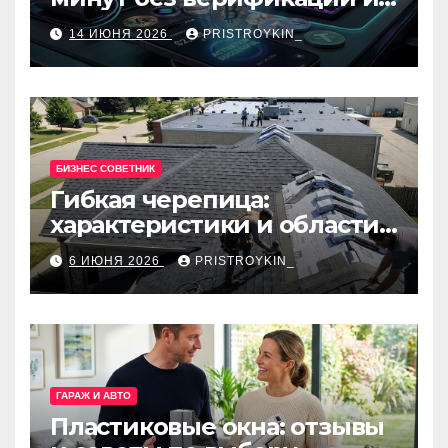
банков с пополнением в
14 ИЮНЯ 2026
PRISTROYKIN_
USDT
БИЗНЕС СОВЕТНИК
Гибкая черепица:
характеристики и области
применения
6 ИЮНЯ 2026
PRISTROYKIN_
ГАРАЖ И АВТО
Пластиковые окна: отзывы