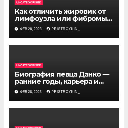
UNCATEGORISED
Как отличить жировик от
лимфоузла или фибромы
мягких тканей или
ФЕВ 28, 2023
PRISTROYKIN_
гемангиомы
UNCATEGORISED
Биография певца Данко —
ранние годы, карьера и
личная жизнь — все, что вы
ФЕВ 28, 2023
PRISTROYKIN_
хотели знать о
талантливом артисте