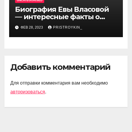
UNCATEGORISED
Биография Евы Власовой
— интересные факты о
личной жизни популярной
ФЕВ 28, 2023
PRISTROYKIN_
исполнительницы
Добавить комментарий
Для отправки комментария вам необходимо
авторизоваться
.