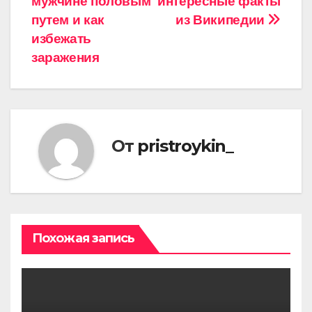
мужчине половым
интересные факты
записям
путем и как
из Википедии
избежать
заражения
От
pristroykin_
Похожая запись