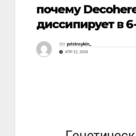
р
p
почему Decohere
a
а
s
диссипирует в 6
в
s
и
n
т
От
pristroykin_
i
ь
АПР 22, 2026
k
i