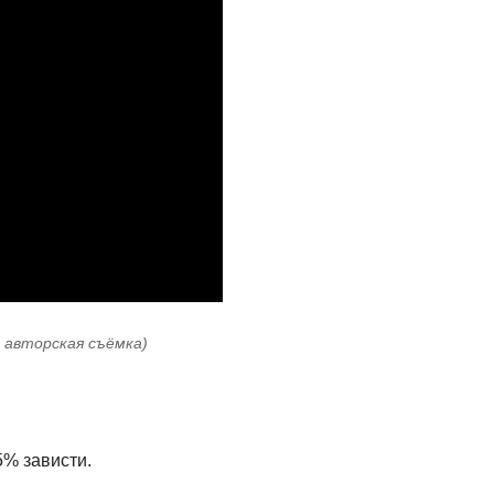
: авторская съёмка)
5% зависти.