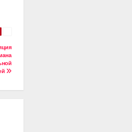
яция
мана
ьной
ей