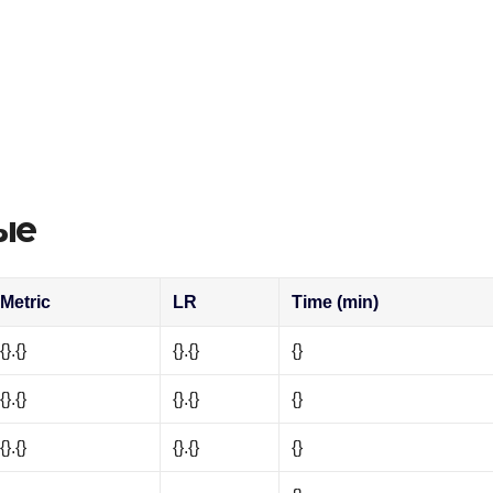
ые
Metric
LR
Time (min)
{}.{}
{}.{}
{}
{}.{}
{}.{}
{}
{}.{}
{}.{}
{}