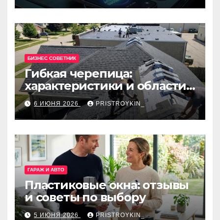
БИЗНЕС СОВЕТНИК
Гибкая черепица:
характеристики и области
применения
6 ИЮНЯ 2026
PRISTROYKIN_
ГАРАЖ И АВТО
Пластиковые окна: отзывы
и советы по выбору
5 ИЮНЯ 2026
PRISTROYKIN_