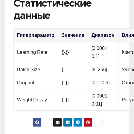
Статистические
данные
Гиперпараметр
Значение
Диапазон
Влия
[0.0001,
Learning Rate
{}.{}
Крит
0.1]
Batch Size
{}
[8, 256]
Умер
Dropout
{}.{}
[0.1, 0.5]
Стаб
[0.0001,
Weight Decay
{}.{}
Регу
0.01]