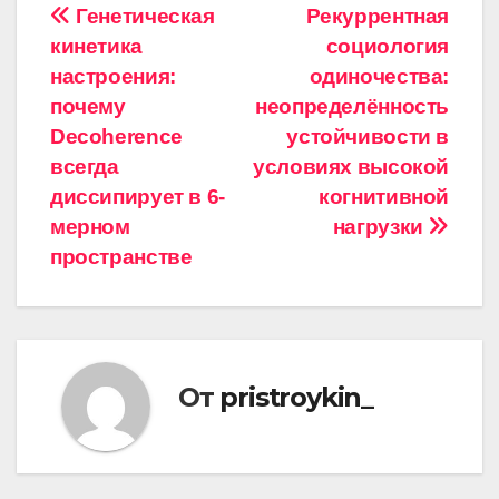
Навигация
Генетическая
Рекуррентная
кинетика
социология
по
настроения:
одиночества:
записям
почему
неопределённость
Decoherence
устойчивости в
всегда
условиях высокой
диссипирует в 6-
когнитивной
мерном
нагрузки
пространстве
От
pristroykin_