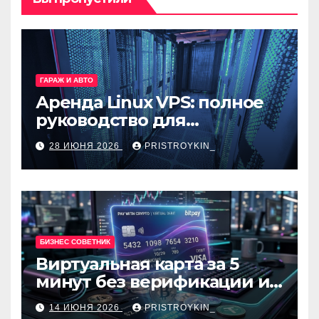
ГАРАЖ И АВТО
Аренда Linux VPS: полное
руководство для
разработчиков и
28 ИЮНЯ 2026
PRISTROYKIN_
администраторов
БИЗНЕС СОВЕТНИК
Виртуальная карта за 5
минут без верификации и
банков с пополнением в
14 ИЮНЯ 2026
PRISTROYKIN_
USDT