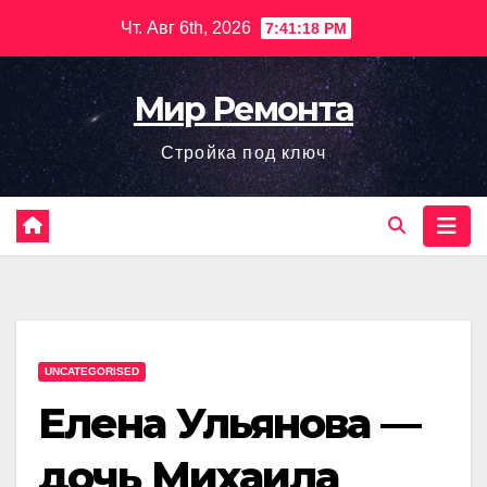
Перейти
Чт. Авг 6th, 2026
7:41:19 PM
к
содержимому
Мир Ремонта
Стройка под ключ
UNCATEGORISED
Елена Ульянова —
дочь Михаила