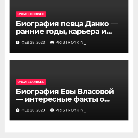
UNCATEGORISED
Биография певца Данко —
ранние годы, карьера и
личная жизнь — все, что вы
ФЕВ 28, 2023
PRISTROYKIN_
хотели знать о
талантливом артисте
UNCATEGORISED
Биография Евы Власовой
— интересные факты о
личной жизни популярной
ФЕВ 28, 2023
PRISTROYKIN_
исполнительницы