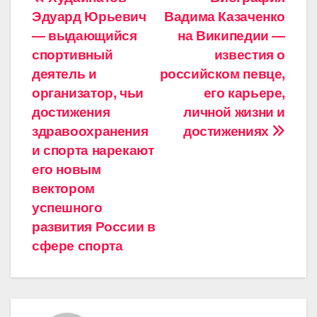
Навигация
Эдуард Юрьевич
Вадима Казаченко
по
— выдающийся
на Википедии —
записям
спортивный
известия о
деятель и
российском певце,
организатор, чьи
его карьере,
достижения
личной жизни и
здравоохранения
достижениях
и спорта нарекают
его новым
вектором
успешного
развития России в
сфере спорта