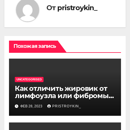
От
pristroykin_
Похожая запись
UNCATEGORISED
Как отличить жировик от
лимфоузла или фибромы
мягких тканей или
ФЕВ 28, 2023
PRISTROYKIN_
гемангиомы