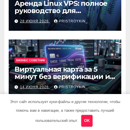
Аренда Linux VPS: полное
руководство для
разработчиков и
28 ИЮНЯ 2026
PRISTROYKIN_
администраторов
БИЗНЕС СОВЕТНИК
Виртуальная карта за 5
минут без верификации и
банков с пополнением в
14 ИЮНЯ 2026
PRISTROYKIN_
USDT
Этот сайт использует куки-файлы и другие технологии, чтобы
помочь вам в навигации, а также предоставить лучший
пользовательский опыт.
OK
БИЗНЕС СОВЕТНИК