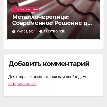
СТРОИМ ДОМ САМИ
Металлочерепица:
Современное Решение для
Крыши
МАЙ 23, 2024
PRISTROYKIN_
Добавить комментарий
Для отправки комментария вам необходимо
авторизоваться
.