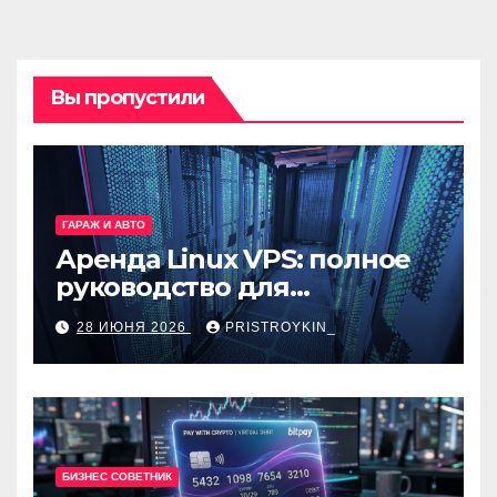
Вы пропустили
ГАРАЖ И АВТО
Аренда Linux VPS: полное
руководство для
разработчиков и
28 ИЮНЯ 2026
PRISTROYKIN_
администраторов
БИЗНЕС СОВЕТНИК