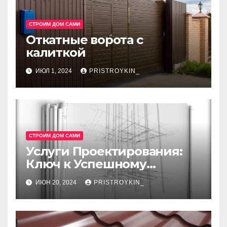
СТРОИМ ДОМ САМИ
Откатные ворота с
калиткой
ИЮЛ 1, 2024
PRISTROYKIN_
СТРОИМ ДОМ САМИ
Услуги Проектирования:
Ключ к Успешному
Реализации Ваших Идей
ИЮН 20, 2024
PRISTROYKIN_