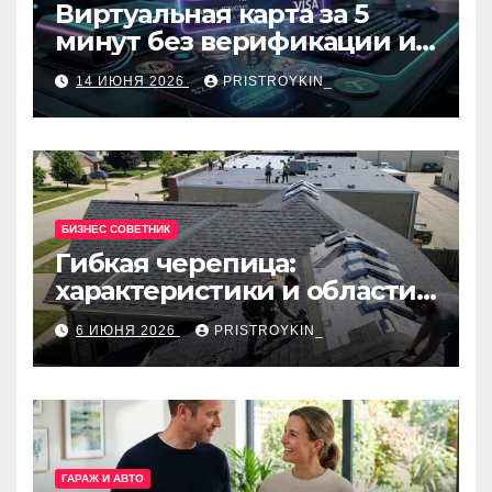
Виртуальная карта за 5
минут без верификации и
банков с пополнением в
14 ИЮНЯ 2026
PRISTROYKIN_
USDT
БИЗНЕС СОВЕТНИК
Гибкая черепица:
характеристики и области
применения
6 ИЮНЯ 2026
PRISTROYKIN_
ГАРАЖ И АВТО