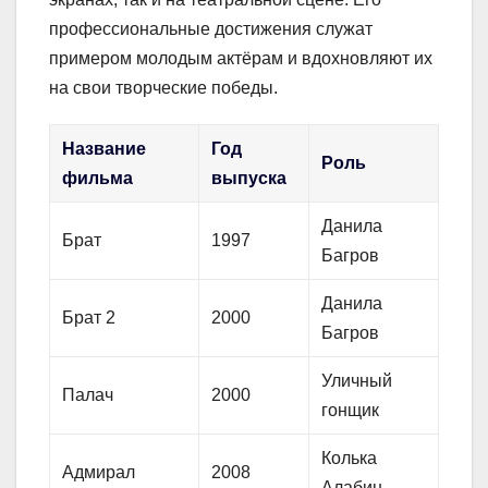
профессиональные достижения служат
примером молодым актёрам и вдохновляют их
на свои творческие победы.
Название
Год
Роль
фильма
выпуска
Данила
Брат
1997
Багров
Данила
Брат 2
2000
Багров
Уличный
Палач
2000
гонщик
Колька
Адмирал
2008
Алабин