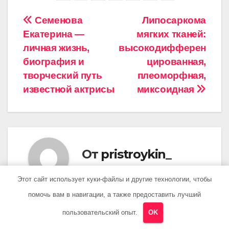
Навигация
Семенова
Липосаркома
Екатерина —
мягких тканей:
по
личная жизнь,
высокодифферен
записям
биография и
цированная,
творческий путь
плеоморфная,
известной актрисы
миксоидная
От
pristroykin_
Этот сайт использует куки-файлы и другие технологии, чтобы
помочь вам в навигации, а также предоставить лучший
пользовательский опыт.
OK
Похожая запись