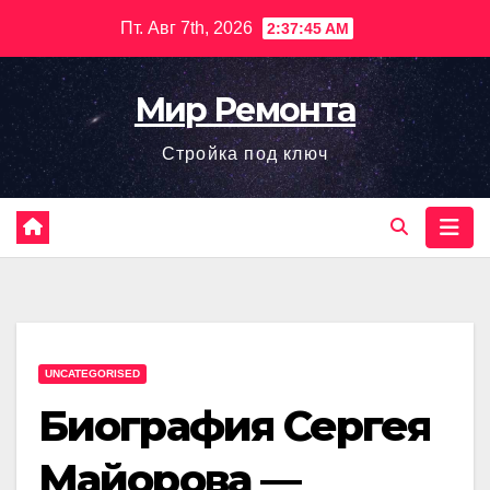
Перейти
Пт. Авг 7th, 2026
2:37:46 AM
к
содержимому
Мир Ремонта
Стройка под ключ
UNCATEGORISED
Биография Сергея
Майорова —