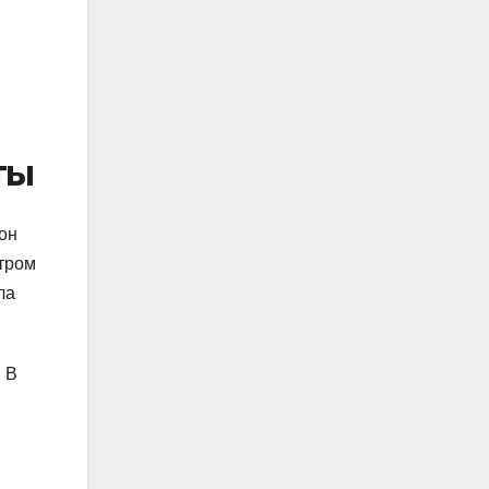
ты
 он
нтром
ла
 В