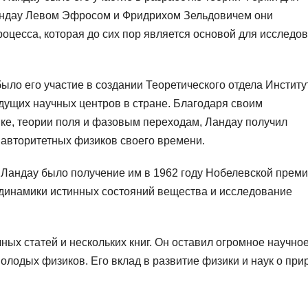
андау Левом Эфросом и Фридрихом Зельдовичем они
оцесса, которая до сих пор является основой для исследо
ло его участие в создании Теоретического отдела Институ
дущих научных центров в стране. Благодаря своим
ке, теории поля и фазовым переходам, Ландау получил
 авторитетных физиков своего времени.
Ландау было получение им в 1962 году Нобелевской преми
одинамики истинных состояний вещества и исследование
ных статей и нескольких книг. Он оставил огромное научно
олодых физиков. Его вклад в развитие физики и наук о при