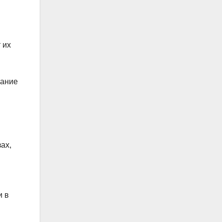
 их
вание
ах,
и в