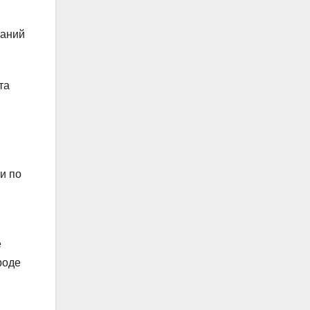
ваний
та
и по
е
роде