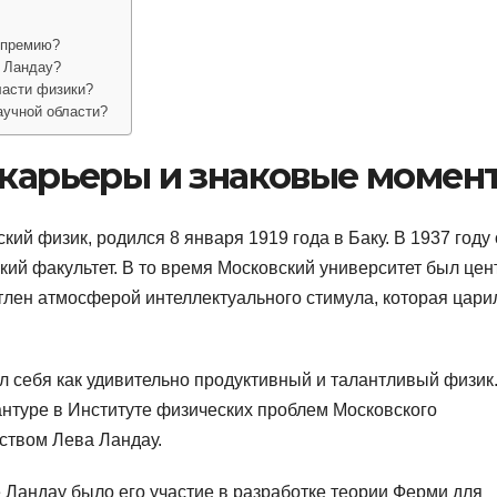
 премию?
м Ландау?
ласти физики?
аучной области?
 карьеры и знаковые момен
ий физик, родился 8 января 1919 года в Баку. В 1937 году
кий факультет. В то время Московский университет был це
тлен атмосферой интеллектуального стимула, которая цари
л себя как удивительно продуктивный и талантливый физик.
рантуре в Институте физических проблем Московского
дством Лева Ландау.
 Ландау было его участие в разработке теории Ферми для