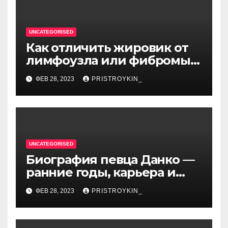
UNCATEGORISED
Как отличить жировик от
лимфоузла или фибромы
мягких тканей или
ФЕВ 28, 2023
PRISTROYKIN_
гемангиомы
UNCATEGORISED
Биография певца Данко —
ранние годы, карьера и
личная жизнь — все, что вы
ФЕВ 28, 2023
PRISTROYKIN_
хотели знать о
талантливом артисте