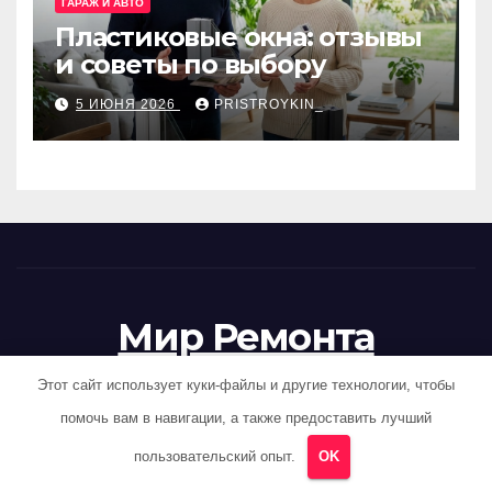
ГАРАЖ И АВТО
Пластиковые окна: отзывы
и советы по выбору
5 ИЮНЯ 2026
PRISTROYKIN_
Мир Ремонта
Стройка под ключ
Этот сайт использует куки-файлы и другие технологии, чтобы
помочь вам в навигации, а также предоставить лучший
пользовательский опыт.
OK
Сайт работает на WordPress
|
Тема News Hunt от
Themeansar
.