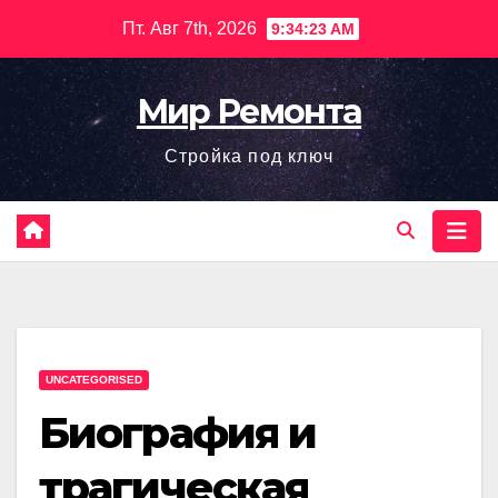
Перейти
Пт. Авг 7th, 2026
9:34:24 AM
к
содержимому
Мир Ремонта
Стройка под ключ
UNCATEGORISED
Биография и
трагическая