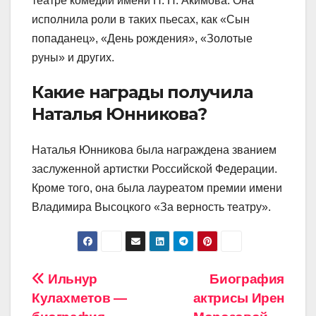
театре комедии имени Н. П. Акимова. Она
исполнила роли в таких пьесах, как «Сын
попаданец», «День рождения», «Золотые
руны» и других.
Какие награды получила
Наталья Юнникова?
Наталья Юнникова была награждена званием
заслуженной артистки Российской Федерации.
Кроме того, она была лауреатом премии имени
Владимира Высоцкого «За верность театру».
Навигация
Ильнур
Биография
Кулахметов —
актрисы Ирен
по