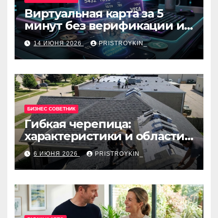
Виртуальная карта за 5
минут без верификации и
банков с пополнением в
14 ИЮНЯ 2026
PRISTROYKIN_
USDT
БИЗНЕС СОВЕТНИК
Гибкая черепица:
характеристики и области
применения
6 ИЮНЯ 2026
PRISTROYKIN_