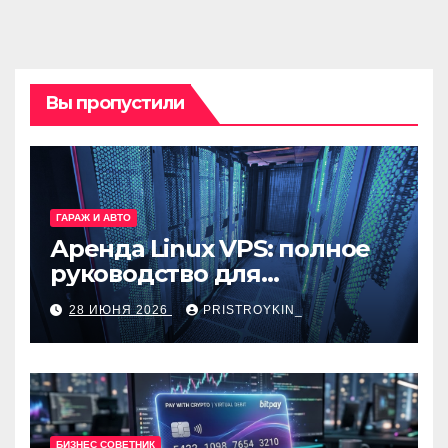
Вы пропустили
ГАРАЖ И АВТО
Аренда Linux VPS: полное
руководство для
разработчиков и
28 ИЮНЯ 2026
PRISTROYKIN_
администраторов
БИЗНЕС СОВЕТНИК