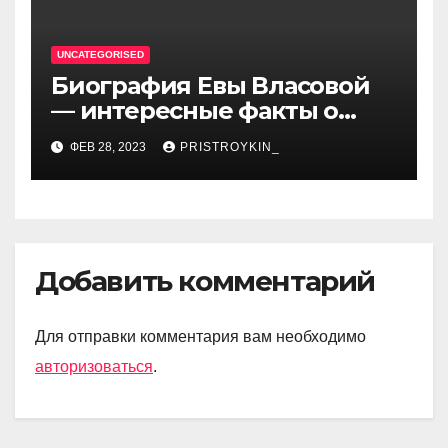
UNCATEGORISED
Биография Евы Власовой
— интересные факты о
личной жизни популярной
ФЕВ 28, 2023
PRISTROYKIN_
исполнительницы
Добавить комментарий
Для отправки комментария вам необходимо
авторизоваться
.