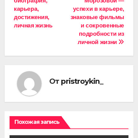
биография,
Морозовой —
записям
карьера,
успехи в карьере,
достижения,
знаковые фильмы
личная жизнь
и сокровенные
подробности из
личной жизни
От
pristroykin_
Похожая запись