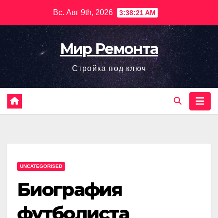
Перейти
Вс. Авг 9th, 2026
3:38:22 AM
к
содержимому
Мир Ремонта
Стройка под ключ
UNCATEGORISED
Биография
футболиста