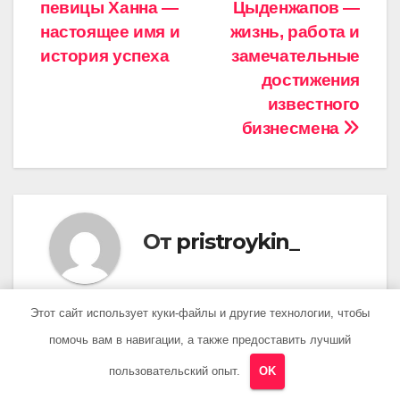
певицы Ханна —
Цыденжапов —
по
настоящее имя и
жизнь, работа и
записям
история успеха
замечательные
достижения
известного
бизнесмена
От
pristroykin_
Этот сайт использует куки-файлы и другие технологии, чтобы
помочь вам в навигации, а также предоставить лучший
Похожая запись
пользовательский опыт.
OK