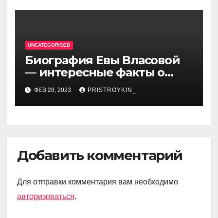
талантливом артисте
UNCATEGORISED
Биография Евы Власовой
— интересные факты о
личной жизни популярной
ФЕВ 28, 2023
PRISTROYKIN_
исполнительницы
Добавить комментарий
Для отправки комментария вам необходимо
авторизоваться
.