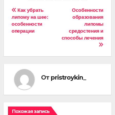
Навигация
Как убрать
Особенности
липому на шее:
образования
по
особенности
липомы
записям
операции
средостения и
способы лечения
От
pristroykin_
Похожая запись