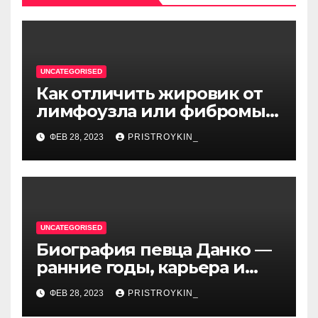
UNCATEGORISED
Как отличить жировик от
лимфоузла или фибромы
мягких тканей или
ФЕВ 28, 2023
PRISTROYKIN_
гемангиомы
UNCATEGORISED
Биография певца Данко —
ранние годы, карьера и
личная жизнь — все, что вы
ФЕВ 28, 2023
PRISTROYKIN_
хотели знать о