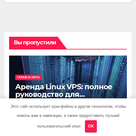
Вы пропустили
ГАРАЖ И АВТО
Аренда Linux VPS: полное
руководство для
разработчиков и
28 ИЮНЯ 2026
PRISTROYKIN_
Этот сайт использует куки-файлы и другие технологии, чтобы
администраторов
помочь вам в навигации, а также предоставить лучший
пользовательский опыт.
OK