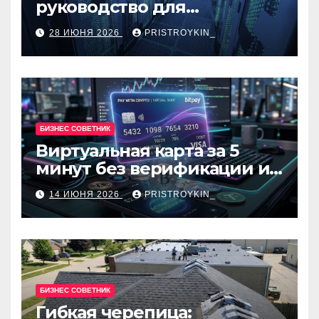
руководство для
разработчиков и
28 ИЮНЯ 2026
PRISTROYKIN_
администраторов
БИЗНЕС СОВЕТНИК
Виртуальная карта за 5
минут без верификации и
банков с пополнением в
14 ИЮНЯ 2026
PRISTROYKIN_
USDT
БИЗНЕС СОВЕТНИК
Гибкая черепица: