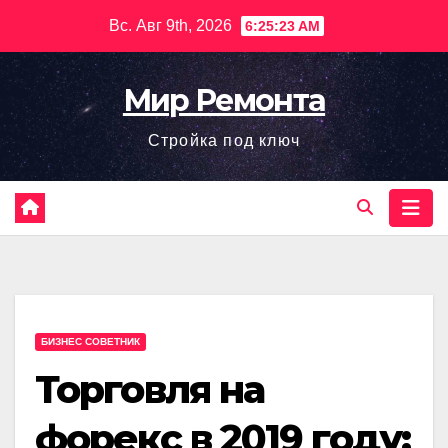
Перейти
Вс. Авг 9th, 2026
6:25:24 AM
к
содержимому
Мир Ремонта
Стройка под ключ
БИЗНЕС СОВЕТНИК
Торговля на
форекс в 2019 году: