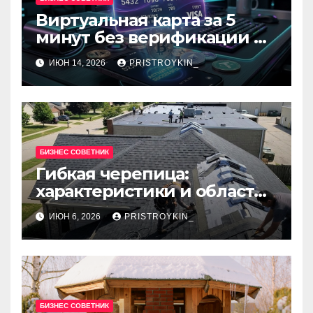
Виртуальная карта за 5
минут без верификации и
банков с пополнением в
ИЮН 14, 2026
PRISTROYKIN_
USDT
БИЗНЕС СОВЕТНИК
Гибкая черепица:
характеристики и области
применения
ИЮН 6, 2026
PRISTROYKIN_
БИЗНЕС СОВЕТНИК