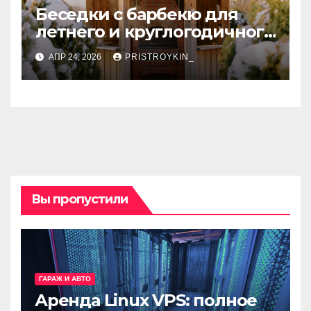
Беседки с барбекю для
летнего и круглогодичного
использования
АПР 24, 2026
PRISTROYKIN_
Вы пропустили
ГАРАЖ И АВТО
Аренда Linux VPS: полное