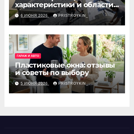
характеристики и области
применения
6 ИЮНЯ 2026
PRISTROYKIN_
ГАРАЖ И АВТО
Пластиковые окна: отзывы
и советы по выбору
5 ИЮНЯ 2026
PRISTROYKIN_