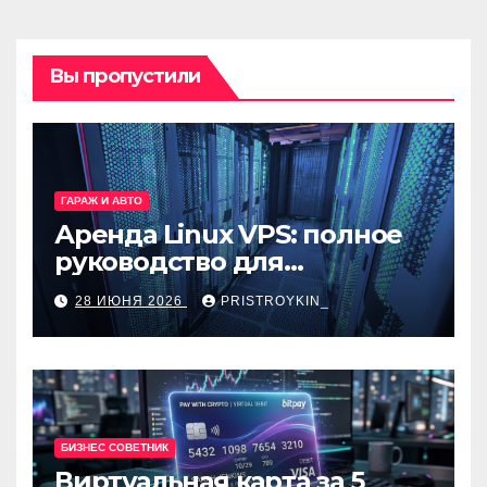
Вы пропустили
ГАРАЖ И АВТО
Аренда Linux VPS: полное
руководство для
разработчиков и
28 ИЮНЯ 2026
PRISTROYKIN_
администраторов
БИЗНЕС СОВЕТНИК
Виртуальная карта за 5