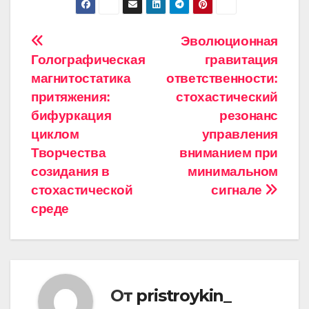
Навигация
Эволюционная
Голографическая
гравитация
по
магнитостатика
ответственности:
записям
притяжения:
стохастический
бифуркация
резонанс
циклом
управления
Творчества
вниманием при
созидания в
минимальном
стохастической
сигнале
среде
От
pristroykin_