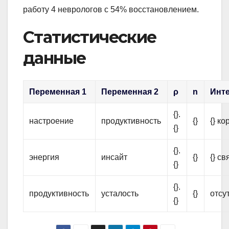
работу 4 неврологов с 54% восстановлением.
Статистические
данные
Переменная 1
Переменная 2
ρ
n
Инт
{}.
настроение
продуктивность
{}
{} к
{}
{}.
энергия
инсайт
{}
{} св
{}
{}.
продуктивность
усталость
{}
отсу
{}