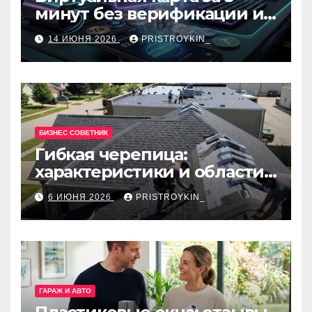
минут без верификации и
банков с пополнением в
14 ИЮНЯ 2026
PRISTROYKIN_
USDT
БИЗНЕС СОВЕТНИК
Гибкая черепица:
характеристики и области
применения
6 ИЮНЯ 2026
PRISTROYKIN_
ГАРАЖ И АВТО