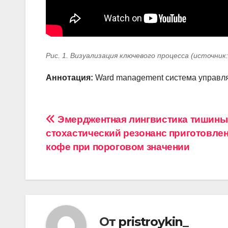
Рис. 1. Визуализация ключевого процесса (источник
Аннотация:
Ward management система управля
Навигация
Эмерджентная лингвистика тишины
стохастический резонанс приготовле
по
кофе при пороговом значении
записям
От
pristroykin_