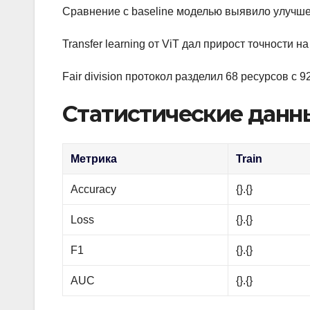
Сравнение с baseline моделью выявило улучшен
Transfer learning от ViT дал прирост точности на
Fair division протокол разделил 68 ресурсов с 9
Статистические данн
Метрика
Train
Accuracy
{}.{}
Loss
{}.{}
F1
{}.{}
AUC
{}.{}