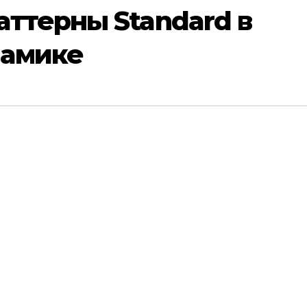
ттерны Standard в
намике