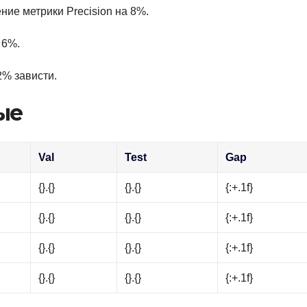
ие метрики Precision на 8%.
 6%.
2% зависти.
ые
Val
Test
Gap
{}.{}
{}.{}
{:+.1f}
{}.{}
{}.{}
{:+.1f}
{}.{}
{}.{}
{:+.1f}
{}.{}
{}.{}
{:+.1f}