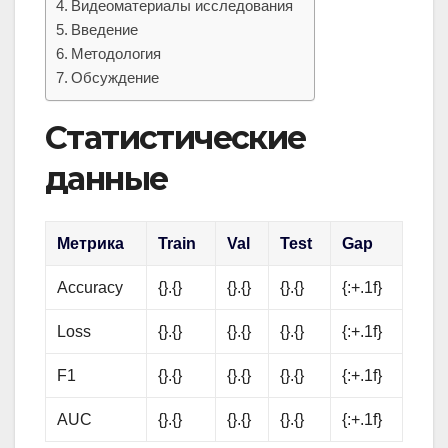
Видеоматериалы исследования
Введение
Методология
Обсуждение
Статистические
данные
Метрика
Train
Val
Test
Gap
Accuracy
{}.{}
{}.{}
{}.{}
{:+.1f}
Loss
{}.{}
{}.{}
{}.{}
{:+.1f}
F1
{}.{}
{}.{}
{}.{}
{:+.1f}
AUC
{}.{}
{}.{}
{}.{}
{:+.1f}