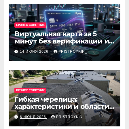
БИЗНЕС СОВЕТНИК
Виртуальная карта за 5
минут без верификации и
банков с пополнением в
14 ИЮНЯ 2026
PRISTROYKIN_
USDT
БИЗНЕС СОВЕТНИК
Гибкая черепица:
характеристики и области
применения
6 ИЮНЯ 2026
PRISTROYKIN_