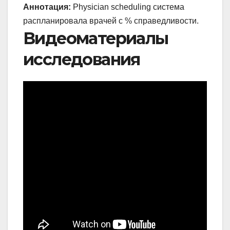
Аннотация:
Physician scheduling система
распланировала врачей с % справедливости.
Видеоматериалы
исследования