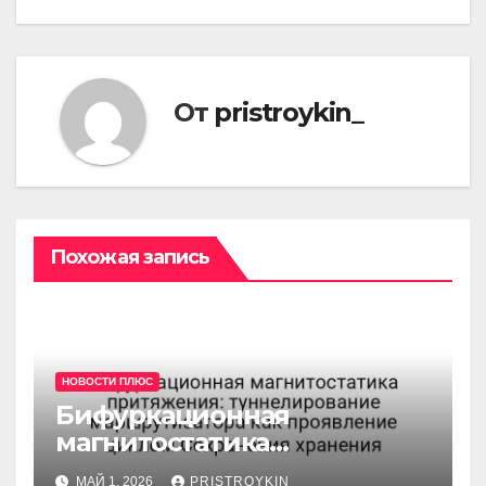
От
pristroykin_
Похожая запись
НОВОСТИ ПЛЮС
Бифуркационная
магнитостатика
притяжения:
МАЙ 1, 2026
PRISTROYKIN_