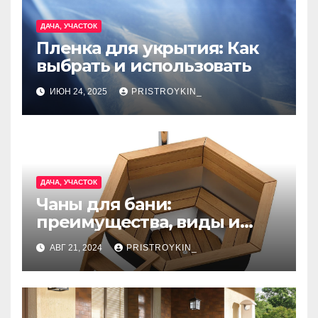
ДАЧА, УЧАСТОК
Пленка для укрытия: Как
выбрать и использовать
ИЮН 24, 2025
PRISTROYKIN_
ДАЧА, УЧАСТОК
Чаны для бани:
преимущества, виды и
особенности
АВГ 21, 2024
PRISTROYKIN_
использования