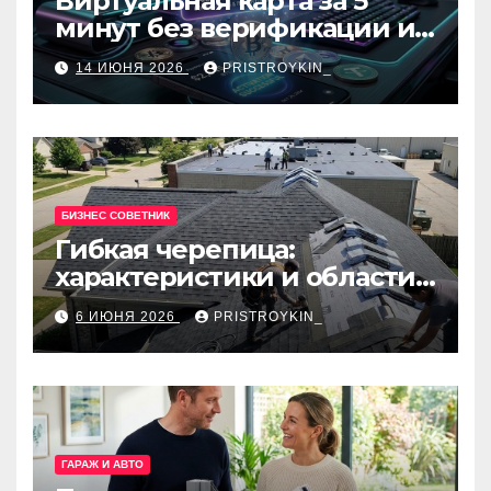
Виртуальная карта за 5
минут без верификации и
банков с пополнением в
14 ИЮНЯ 2026
PRISTROYKIN_
USDT
БИЗНЕС СОВЕТНИК
Гибкая черепица:
характеристики и области
применения
6 ИЮНЯ 2026
PRISTROYKIN_
ГАРАЖ И АВТО