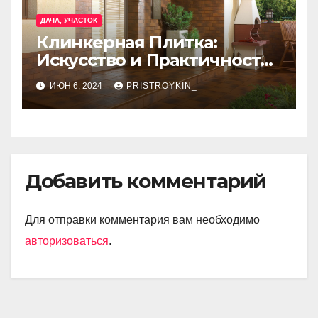
ДАЧА, УЧАСТОК
Клинкерная Плитка:
Искусство и Практичность
в Одном Материале
ИЮН 6, 2024
PRISTROYKIN_
Добавить комментарий
Для отправки комментария вам необходимо
авторизоваться
.