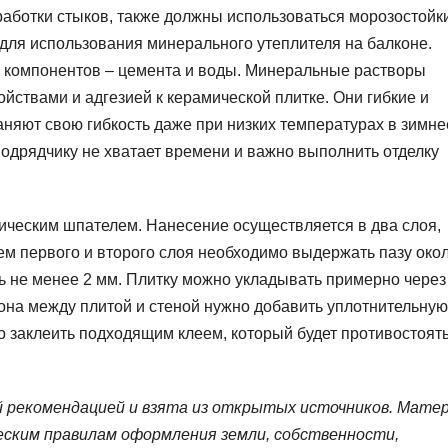
работки стыков, также должны использоваться морозостойк
для использования минерального утеплителя на балконе.
х компонентов – цемента и воды. Минеральные растворы
ствами и адгезией к керамической плитке. Они гибкие и
няют свою гибкость даже при низких температурах в зимне
подрядчику не хватает времени и важно выполнить отделку
лическим шпателем. Нанесение осуществляется в два слоя,
ем первого и второго слоя необходимо выдержать пазу окол
ь не менее 2 мм. Плитку можно укладывать примерно через
кона между плитой и стеной нужно добавить уплотнительную
о заклеить подходящим клеем, который будет противостоят
 рекомендацией и взята из открытых источников. Мате
еским правилам оформления земли, собственности,