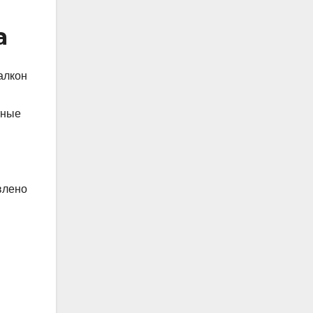
а
алкон
тные
влено