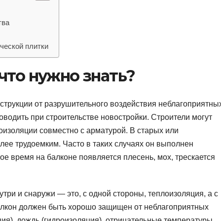
тва
ческой плитки
что нужно знать?
струкции от разрушительного воздействия неблагоприятны
водить при строительстве новостройки. Строители могут
оизоляции совместно с арматурой. В старых или
лее трудоемким. Часто в таких случаях он выполнен
рое время на балконе появляется плесень, мох, трескается
ри и снаружи — это, с одной стороны, теплоизоляция, а с
алкон должен быть хорошо защищен от неблагоприятных
ция), дождь (гидроизоляция), отрицательные температуры.