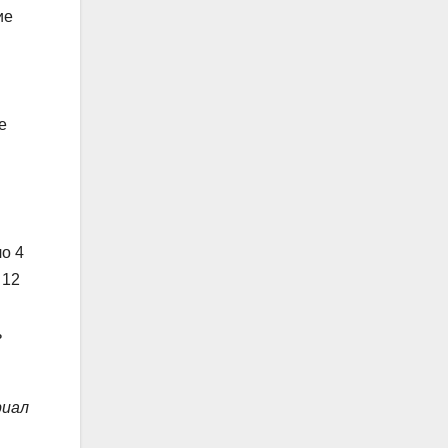
ие
е
о 4
 12
ь
риал