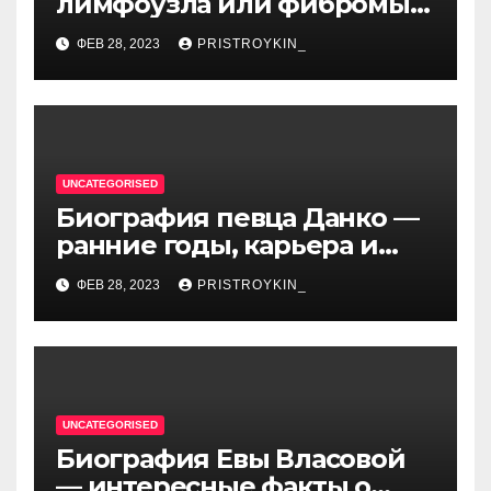
лимфоузла или фибромы
мягких тканей или
ФЕВ 28, 2023
PRISTROYKIN_
гемангиомы
UNCATEGORISED
Биография певца Данко —
ранние годы, карьера и
личная жизнь — все, что вы
ФЕВ 28, 2023
PRISTROYKIN_
хотели знать о
талантливом артисте
UNCATEGORISED
Биография Евы Власовой
— интересные факты о