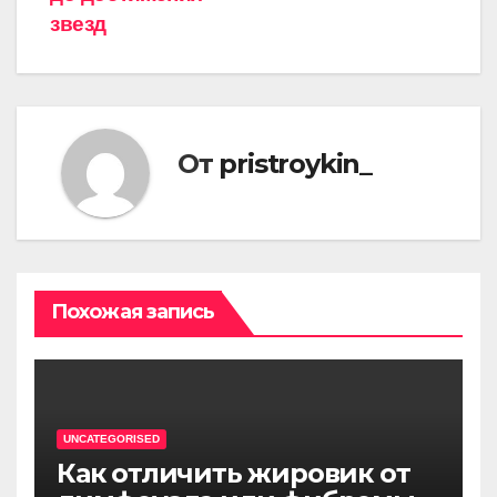
звезд
От
pristroykin_
Похожая запись
UNCATEGORISED
Как отличить жировик от