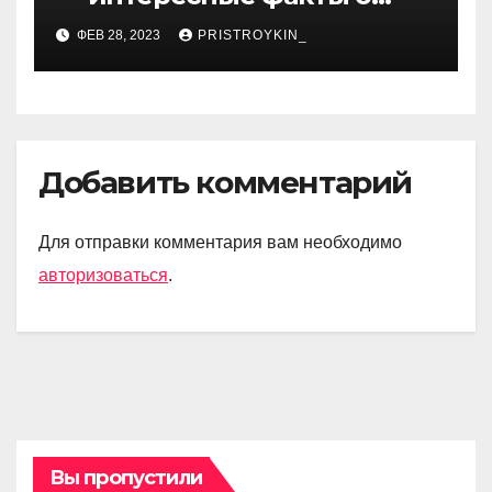
личной жизни популярной
ФЕВ 28, 2023
PRISTROYKIN_
исполнительницы
Добавить комментарий
Для отправки комментария вам необходимо
авторизоваться
.
Вы пропустили