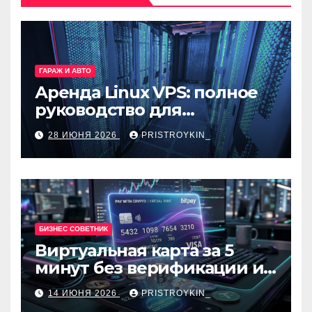
ГАРАЖ И АВТО
Аренда Linux VPS: полное
руководство для
разработчиков и
28 ИЮНЯ 2026
PRISTROYKIN_
администраторов
БИЗНЕС СОВЕТНИК
Виртуальная карта за 5
минут без верификации и
банков с пополнением в
14 ИЮНЯ 2026
PRISTROYKIN_
USDT