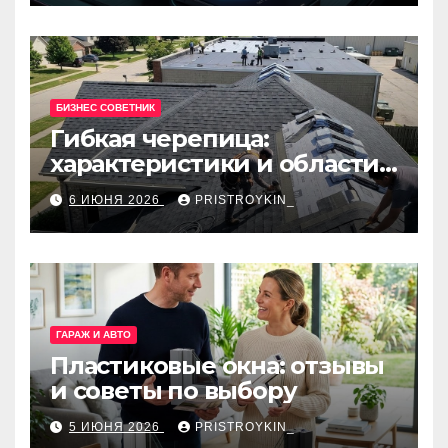
БИЗНЕС СОВЕТНИК
Гибкая черепица:
характеристики и области
применения
6 ИЮНЯ 2026
PRISTROYKIN_
ГАРАЖ И АВТО
Пластиковые окна: отзывы
и советы по выбору
5 ИЮНЯ 2026
PRISTROYKIN_