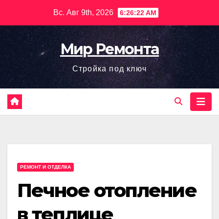
Перейти
Вс. Авг 9th, 2026
6:26:23 AM
к
содержимому
Мир Ремонта
Стройка под ключ
РЕМОНТ И ОТДЕЛКА
Печное отопление
в теплице