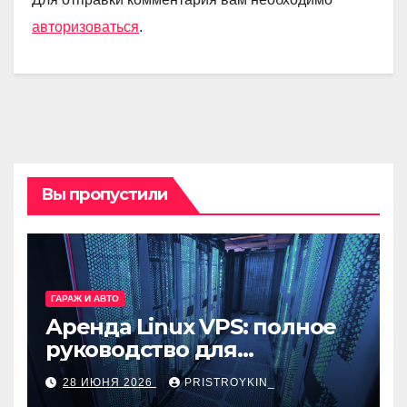
авторизоваться
.
Вы пропустили
ГАРАЖ И АВТО
Аренда Linux VPS: полное
руководство для
разработчиков и
28 ИЮНЯ 2026
PRISTROYKIN_
администраторов