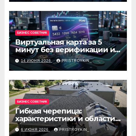
БИЗНЕС СОВЕТНИК
Виртуальная карта за 5
минут без верификации и
банков с пополнением в
14 ИЮНЯ 2026
PRISTROYKIN_
USDT
БИЗНЕС СОВЕТНИК
Гибкая черепица:
характеристики и области
применения
6 ИЮНЯ 2026
PRISTROYKIN_