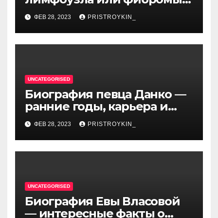
мягких тканей или
ФЕВ 28, 2023
PRISTROYKIN_
гемангиомы
UNCATEGORISED
Биография певца Данко —
ранние годы, карьера и
личная жизнь — все, что вы
ФЕВ 28, 2023
PRISTROYKIN_
хотели знать о
талантливом артисте
UNCATEGORISED
Биография Евы Власовой
— интересные факты о