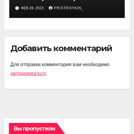
личной жизни популярной
ФЕВ 28, 2023
PRISTROYKIN_
исполнительницы
Добавить комментарий
Для отправки комментария вам необходимо
авторизоваться
.
Вы пропустили