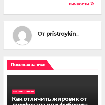
личности
От
pristroykin_
Похожая запись
UNCATEGORISED
Как отличить жировик от
лимфоузла или фибромы