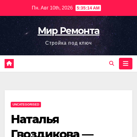
Перейти
Пн. Авг 10th, 2026
5:35:15 AM
к
содержимому
Мир Ремонта
Стройка под ключ
UNCATEGORISED
Наталья
Гвоздикова —