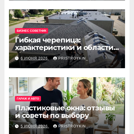
БИЗНЕС СОВЕТНИК
Гибкая черепица:
характеристики и области
применения
6 ИЮНЯ 2026
PRISTROYKIN_
ГАРАЖ И АВТО
Пластиковые окна: отзывы
и советы по выбору
5 ИЮНЯ 2026
PRISTROYKIN_