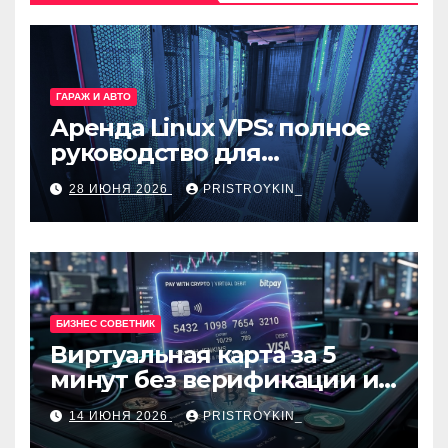
ГАРАЖ И АВТО
Аренда Linux VPS: полное
руководство для
разработчиков и
28 ИЮНЯ 2026
PRISTROYKIN_
администраторов
БИЗНЕС СОВЕТНИК
Виртуальная карта за 5
минут без верификации и
банков с пополнением в
14 ИЮНЯ 2026
PRISTROYKIN_
USDT