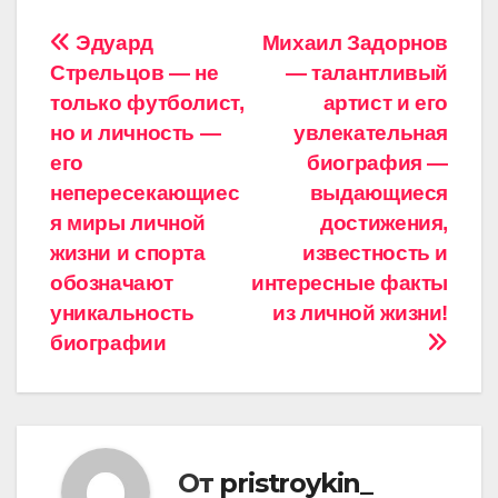
Навигация
Эдуард
Михаил Задорнов
Стрельцов — не
— талантливый
по
только футболист,
артист и его
записям
но и личность —
увлекательная
его
биография —
непересекающиес
выдающиеся
я миры личной
достижения,
жизни и спорта
известность и
обозначают
интересные факты
уникальность
из личной жизни!
биографии
От
pristroykin_