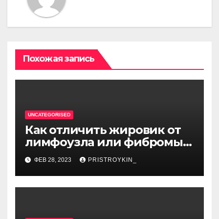
Похожая запись
UNCATEGORISED
Как отличить жировик от
лимфоузла или фибромы
мягких тканей или
ФЕВ 28, 2023
PRISTROYKIN_
гемангиомы