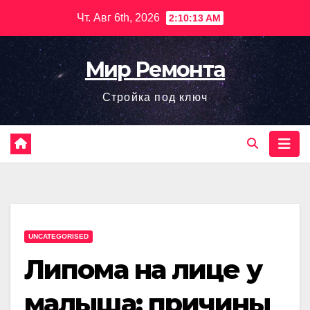
Перейти
Чт. Авг 6th, 2026
2:10:14 AM
к
содержимому
Мир Ремонта
Стройка под ключ
UNCATEGORISED
Липома на лице у
малыша: причины