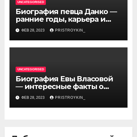
UNCATEGORISED
Биография певца Данко —
ранние годы, карьера и
личная жизнь — все, что вы
ФЕВ 28, 2023
PRISTROYKIN_
хотели знать о
талантливом артисте
UNCATEGORISED
Биография Евы Власовой
— интересные факты о
личной жизни популярной
ФЕВ 28, 2023
PRISTROYKIN_
исполнительницы