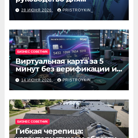
разработчиков и
28 ИЮНЯ 2026
PRISTROYKIN_
администраторов
БИЗНЕС СОВЕТНИК
Виртуальная карта за 5
минут без верификации и
банков с пополнением в
14 ИЮНЯ 2026
PRISTROYKIN_
USDT
БИЗНЕС СОВЕТНИК
Гибкая черепица: