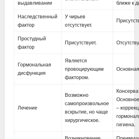
выдавливании
ближе к 
Наследственный
У чирьев
Присутств
фактор
отсутствует.
Простудный
Присутствует.
Отсутству
фактор
Является
Гормональная
провоцирующим
Основная
дисфункция
фактором.
Консерва
Возможно
Основное
самопроизвольное
Лечение
– коррек
вскрытие, но чаще
гормонал
хирургическое.
гигиена.
Возникновение
Преимуще