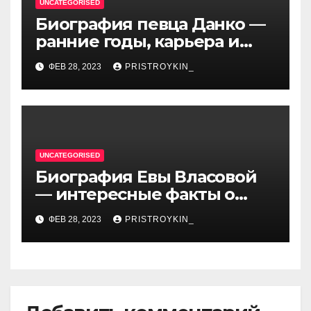
UNCATEGORISED
Биография певца Данко —
ранние годы, карьера и
личная жизнь — все, что вы
ФЕВ 28, 2023
PRISTROYKIN_
хотели знать о
талантливом артисте
UNCATEGORISED
Биография Евы Власовой
— интересные факты о
личной жизни популярной
ФЕВ 28, 2023
PRISTROYKIN_
исполнительницы