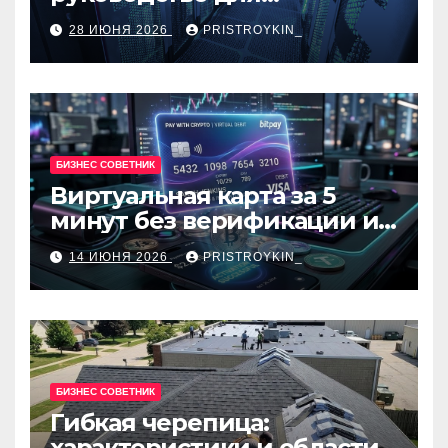
разработчиков и
28 ИЮНЯ 2026
PRISTROYKIN_
администраторов
БИЗНЕС СОВЕТНИК
Виртуальная карта за 5
минут без верификации и
банков с пополнением в
14 ИЮНЯ 2026
PRISTROYKIN_
USDT
БИЗНЕС СОВЕТНИК
Гибкая черепица:
характеристики и области