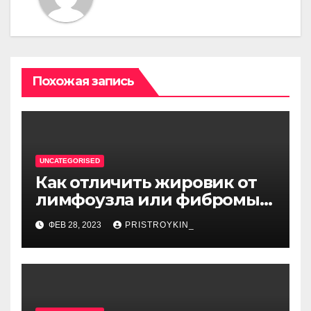
Похожая запись
UNCATEGORISED
Как отличить жировик от
лимфоузла или фибромы
мягких тканей или
ФЕВ 28, 2023
PRISTROYKIN_
гемангиомы