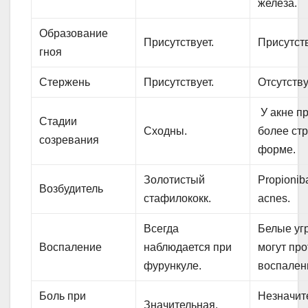
железа.
Образование
Присутствует.
Присутств
гноя
Стержень
Присутствует.
Отсутству
У акне п
Стадии
Сходны.
более ст
созревания
форме.
Золотистый
Propionib
Возбудитель
стафилококк.
acnes.
Всегда
Белые уг
Воспаление
наблюдается при
могут про
фурункуле.
воспален
Боль при
Незначит
Значительная.