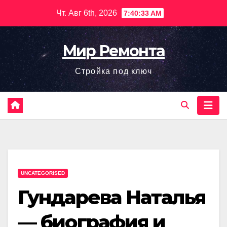
Перейти
Чт. Авг 6th, 2026
7:40:34 AM
к
содержимому
Мир Ремонта
Стройка под ключ
UNCATEGORISED
Гундарева Наталья
— биография и