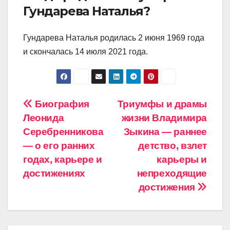
Гундарева Наталья?
Гундарева Наталья родилась 2 июня 1969 года
и скончалась 14 июля 2021 года.
Навигация
Биография
Триумфы и драмы
Леонида
жизни Владимира
по
Серебренникова
Зыкина — раннее
записям
— о его ранних
детство, взлет
годах, карьере и
карьеры и
достижениях
непреходящие
достижения