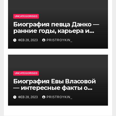
UNCATEGORISED
Биография певца Данко —
ранние годы, карьера и
личная жизнь — все, что вы
ФЕВ 28, 2023
PRISTROYKIN_
хотели знать о
талантливом артисте
UNCATEGORISED
Биография Евы Власовой
— интересные факты о
личной жизни популярной
ФЕВ 28, 2023
PRISTROYKIN_
исполнительницы