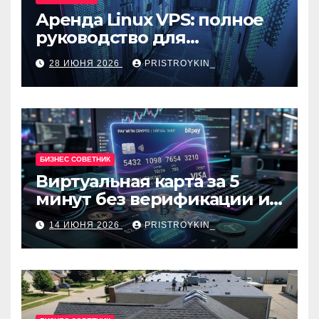
Аренда Linux VPS: полное
руководство для
разработчиков и
28 ИЮНЯ 2026
PRISTROYKIN_
администраторов
БИЗНЕС СОВЕТНИК
Виртуальная карта за 5
минут без верификации и
банков с пополнением в
14 ИЮНЯ 2026
PRISTROYKIN_
USDT