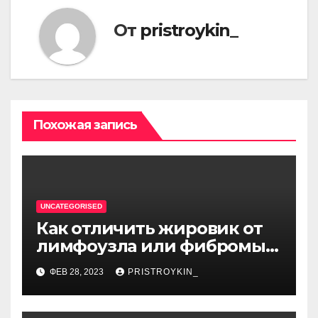
От
pristroykin_
Похожая запись
UNCATEGORISED
Как отличить жировик от
лимфоузла или фибромы
мягких тканей или
ФЕВ 28, 2023
PRISTROYKIN_
гемангиомы