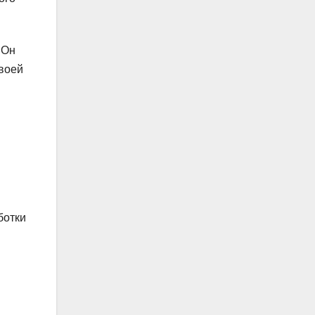
 Он
своей
ботки