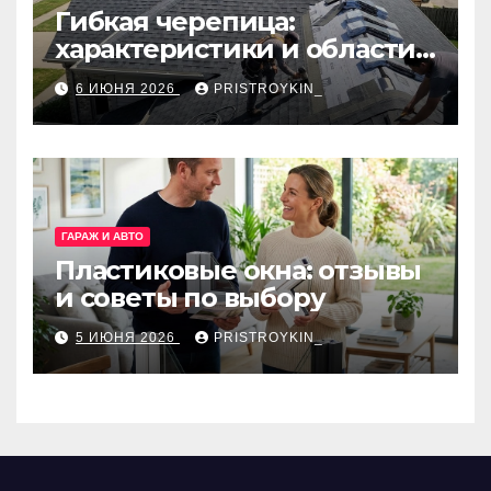
Гибкая черепица:
характеристики и области
применения
6 ИЮНЯ 2026
PRISTROYKIN_
ГАРАЖ И АВТО
Пластиковые окна: отзывы
и советы по выбору
5 ИЮНЯ 2026
PRISTROYKIN_