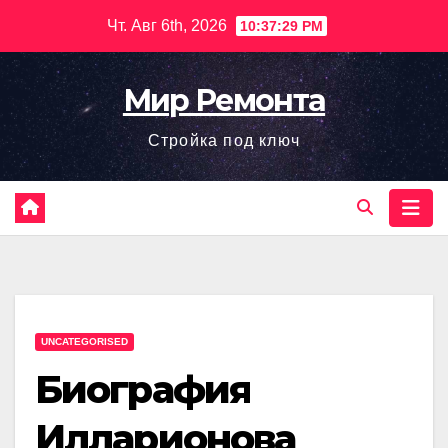
Перейти
Чт. Авг 6th, 2026
10:37:30 PM
к
содержимому
Мир Ремонта
Стройка под ключ
UNCATEGORISED
Биография
Илларионова