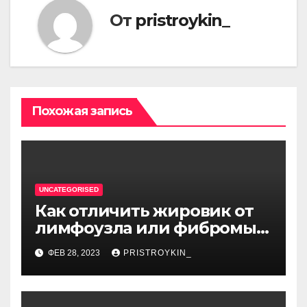
От
pristroykin_
Похожая запись
UNCATEGORISED
Как отличить жировик от
лимфоузла или фибромы
мягких тканей или
ФЕВ 28, 2023
PRISTROYKIN_
гемангиомы