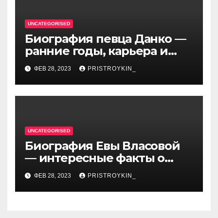
UNCATEGORISED
Биография певца Данко —
ранние годы, карьера и
личная жизнь — все, что вы
ФЕВ 28, 2023
PRISTROYKIN_
хотели знать о
талантливом артисте
UNCATEGORISED
Биография Евы Власовой
— интересные факты о
личной жизни популярной
ФЕВ 28, 2023
PRISTROYKIN_
исполнительницы