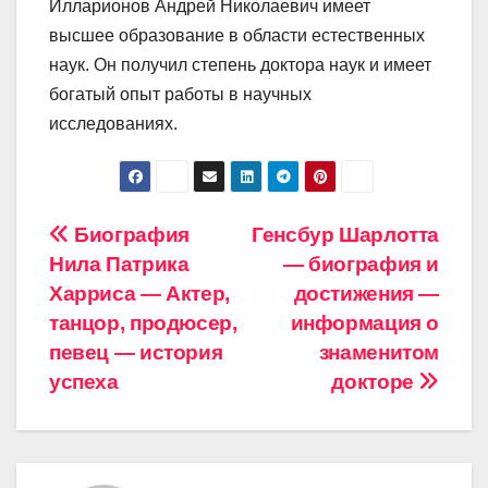
Илларионов Андрей Николаевич имеет
высшее образование в области естественных
наук. Он получил степень доктора наук и имеет
богатый опыт работы в научных
исследованиях.
Навигация
Биография
Генсбур Шарлотта
Нила Патрика
— биография и
по
Харриса — Актер,
достижения —
записям
танцор, продюсер,
информация о
певец — история
знаменитом
успеха
докторе