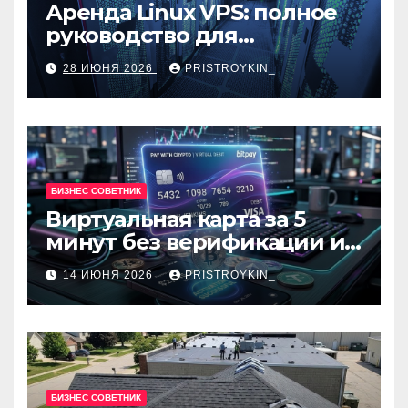
Аренда Linux VPS: полное
руководство для
разработчиков и
28 ИЮНЯ 2026
PRISTROYKIN_
администраторов
БИЗНЕС СОВЕТНИК
Виртуальная карта за 5
минут без верификации и
банков с пополнением в
14 ИЮНЯ 2026
PRISTROYKIN_
USDT
БИЗНЕС СОВЕТНИК