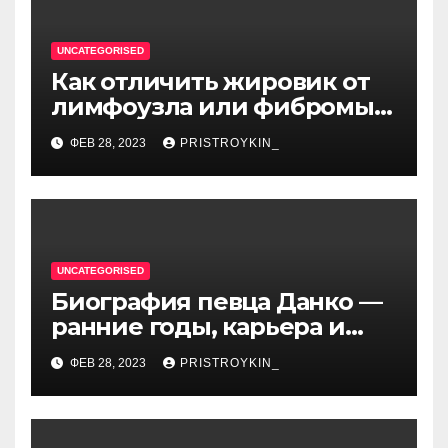
UNCATEGORISED
Как отличить жировик от
лимфоузла или фибромы
мягких тканей или
ФЕВ 28, 2023
PRISTROYKIN_
гемангиомы
UNCATEGORISED
Биография певца Данко —
ранние годы, карьера и
личная жизнь — все, что вы
ФЕВ 28, 2023
PRISTROYKIN_
хотели знать о
талантливом артисте