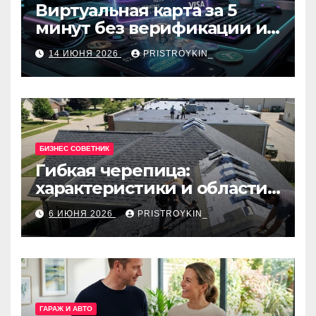
Виртуальная карта за 5
минут без верификации и
банков с пополнением в
14 ИЮНЯ 2026
PRISTROYKIN_
USDT
БИЗНЕС СОВЕТНИК
Гибкая черепица:
характеристики и области
применения
6 ИЮНЯ 2026
PRISTROYKIN_
ГАРАЖ И АВТО