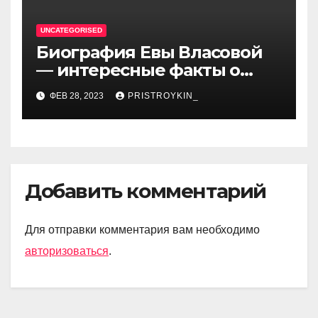
UNCATEGORISED
Биография Евы Власовой
— интересные факты о
личной жизни популярной
ФЕВ 28, 2023
PRISTROYKIN_
исполнительницы
Добавить комментарий
Для отправки комментария вам необходимо
авторизоваться
.