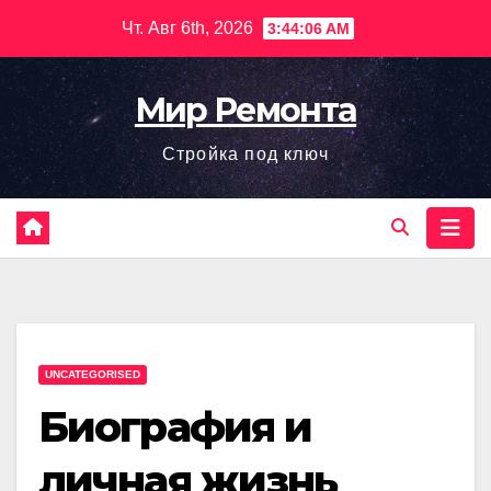
Перейти
Чт. Авг 6th, 2026
3:44:07 AM
к
содержимому
Мир Ремонта
Стройка под ключ
UNCATEGORISED
Биография и
личная жизнь