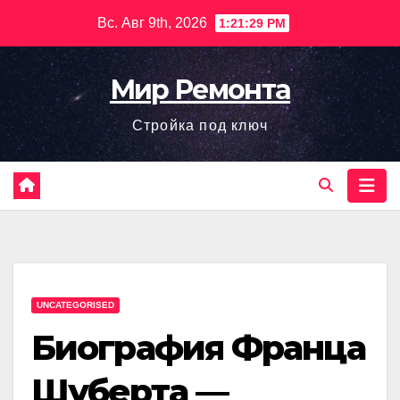
Перейти
Вс. Авг 9th, 2026
1:21:30 PM
к
содержимому
Мир Ремонта
Стройка под ключ
UNCATEGORISED
Биография Франца
Шуберта —