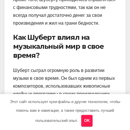
с финансовыми трудностями, так как он не
всегда получал достаточно денег за свои
произведения и жил на грани бедности.
Как Шуберт влиял на
музыкальный мир в свое
время?
Шуберт сыграл огромную роль в развитии
музыки в свое время. Он был одним из первых
композиторов, использовавших живописные
идейные программы в своих произведениях,
например, в его лучших симфониях. Он также
Этот сайт использует куки-файлы и другие технологии, чтобы
развил жанр лирической песни, став одним из
помочь вам в навигации, а также предоставить лучший
наиболее влиятельных и инновационных
пользовательский опыт.
OK
композиторов в этом жанре. Его музыка